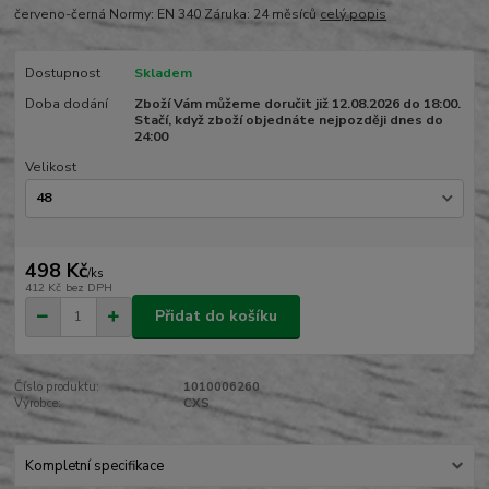
červeno-černá Normy: EN 340 Záruka: 24 měsíců
celý popis
Dostupnost
Skladem
Doba dodání
Zboží Vám můžeme doručit již 12.08.2026 do 18:00.
Stačí, když zboží objednáte nejpozději dnes do
24:00
Velikost
498 Kč
/
ks
412 Kč
bez DPH
Přidat do košíku
Číslo produktu:
1010006260
Výrobce:
CXS
Kompletní specifikace