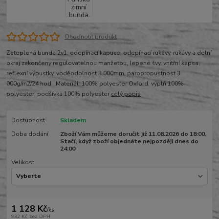
Ohodnotit produkt
Zateplená bunda 2v1, odepínací kapuce, odepínací rukávy, rukávy a dolní
okraj zakončeny regulovatelnou manžetou, lepené švy, vnitřní kapsa,
reflexní výpustky, voděodolnost 3 000mm, paropropustnost 3
000g/m2/24 hod Materiál: 100% polyester Oxford, výplň 100%
polyester, podšívka 100% polyester
celý popis
Dostupnost
Skladem
Doba dodání
Zboží Vám můžeme doručit již 11.08.2026 do 18:00.
Stačí, když zboží objednáte nejpozději dnes do
24:00
Velikost
1 128 Kč
/
ks
932 Kč
bez DPH