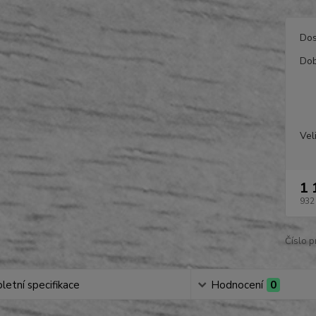
Dos
Dob
Vel
1 
932
Číslo p
etní specifikace
Hodnocení
0