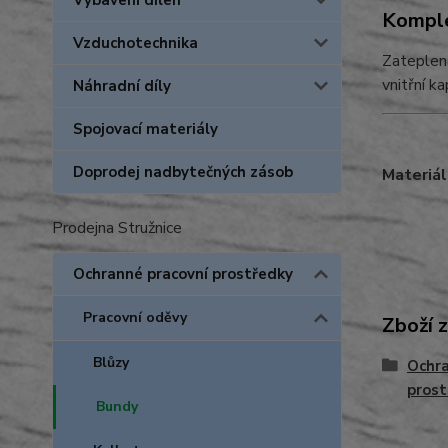
Vybavení dílen
Komple
Vzduchotechnika
Zateplená
vnitřní 
Náhradní díly
Spojovací materiály
Doprodej nadbytečných zásob
Materiál
Prodejna Stružnice
Ochranné pracovní prostředky
Pracovní oděvy
Zboží 
Blůzy
Ochra
prost
Bundy