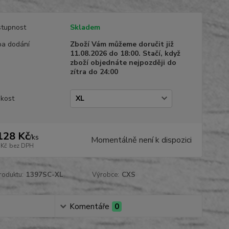
tupnost
Skladem
a dodání
Zboží Vám můžeme doručit již
11.08.2026 do 18:00. Stačí, když
zboží objednáte nejpozději do
zítra do 24:00
ikost
128 Kč
/
ks
Momentálně není k dispozici
 Kč
bez DPH
roduktu:
1397SC-XL
Výrobce:
CXS
Komentáře
0