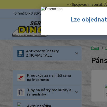
--- Spojovací materiál: 
O firmě DINO SERVIS s.r.o.
ZINGA
Fotogalerie z výstav
Lze objednat
Úvod
O
Antikorozní nátěry
ZINGAMETALL
Páns
Produkty za nejnižší cenu
na internetu
Tipy na dárky pro kutily a
řemeslníky
Akční nabídka