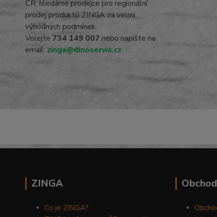
ČR, hledáme prodejce pro regionální
prodej produktů ZINGA za velmi
výhodných podmínek.
Volejte
734 149 007
nebo napište na
email:
zinga@dinoservis.cz
ZINGA
Obchod
Co je ZINGA?
Obcho