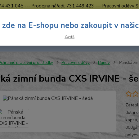
774 431 045 --- Prodejna nářadí: 731 449 423 --- Pracovní oděvy S
Obchodní podmínky
Kontakty Česká Lípa
 zde na E-shopu nebo zakoupit v naši
Nevíte
Hledat
Zavřít
731 
8.00 h
chranné pracovní prostředky
Pracovní oděvy
Bundy
Pánská zim
ká zimní bunda CXS IRVINE - š
Zatepl
dolní 
kapsa,
000g/m
polyes