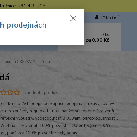
tružnice: 731 449 425 ---
Přihlášení
ch prodejnách
 si rady? Zavolejte.
0
ks
449 423
za
0,00 Kč
od. - 16.00 hod.
ní bunda CXS IRVINE - šedá
edá
Ohodnotit produkt
ená bunda 2v1, odepínací kapuce, odepínací rukávy, rukávy a
okraj zakončeny regulovatelnou manžetou, lepené švy, vnitřní
 reflexní výpustky, voděodolnost 3 000mm, paropropustnost 3
2/24 hod Materiál: 100% polyester Oxford, výplň 100%
ter, podšívka 100% polyester
celý popis