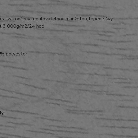
okraj zakončeny regulovatelnou manžetou, lepené švy,
ost 3 000g/m2/24 hod
0% polyester
dy