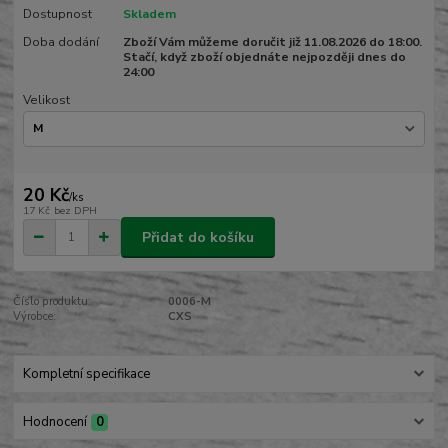
Dostupnost
Skladem
Doba dodání
Zboží Vám můžeme doručit již 11.08.2026 do 18:00.
Stačí, když zboží objednáte nejpozději dnes do
24:00
Velikost
20 Kč
/
ks
17 Kč
bez DPH
Přidat do košíku
Číslo produktu:
0006-M
Výrobce:
CXS
Kompletní specifikace
Hodnocení
0