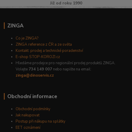
Již od roku 1990
ZINGA
Co je ZINGA?
ZINGA reference z ČR a ze světa
Kontakt: prodej a technické poradenství
E-shop STOP-KOROZI.cz
Hledáme prodejce pro regionální prodej produktů ZINGA.
Volejte
734 149 007
nebo napište na email:
zinga@dinoservis.cz
Obchodní informace
Obchodní podmínky
Jak nakupovat
Postup při nákupu na splátky
EET oznámení