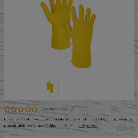
Ohodnotit produkt
Rukavice s velurovou úpravou interiéru a reliéfním vzorkem Doporučené
použití: úklidové práce Velikosti: S M L
celý popis