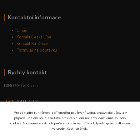
Kontaktní informace
O nás
Kontakt Česká Lípa
Kontakt Stružnice
Formulář na poptávku
Rychlý kontakt
DINO SERVIS s.r.o.
731 449 423
8.00 hod. - 16.00 hod.
Pro základní funkčnost, zpříjemnění používání webu, analytické účely a v
případě udělení souhlasu také pro účely cílení reklamy využíváme soubory
prodejna@dinoservis.cz
cookies. Nastavení vlastních preferencí cookies můžete kdykoli upravit odkazem
ve spodní části stránek.