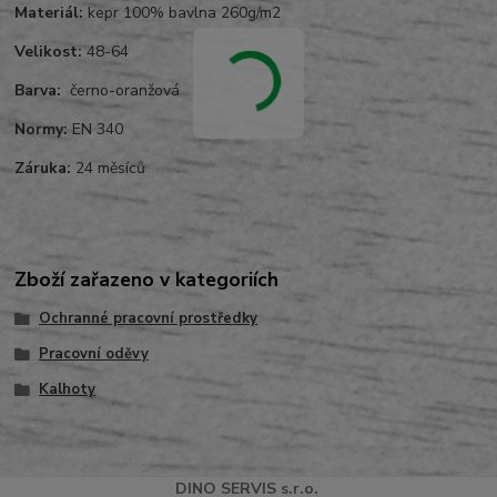
Materiál:
kepr 100% bavlna 260g/m2
Velikost:
48-64
Barva:
černo-oranžová
Normy:
EN 340
Záruka:
24 měsíců
Zboží zařazeno v kategoriích
Ochranné pracovní prostředky
Pracovní oděvy
Kalhoty
DINO
SERVI
S
s.r.o.