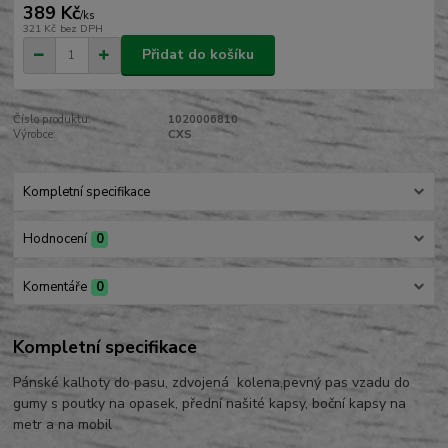
389 Kč
/
ks
321 Kč
bez DPH
Přidat do košíku
Číslo produktu:
1020006810
Výrobce:
CXS
Kompletní specifikace
Hodnocení
0
Komentáře
0
Kompletní specifikace
Pánské kalhoty do pasu, zdvojená kolena,pevný pas vzadu do
gumy s poutky na opasek, přední našité kapsy, boční kapsy na
metr a na mobil