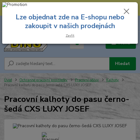
--- Spojovací materiál: 774 431 045 --- Prodejna nářadí: 731 449 423 --
- Pracovní oděvy Stružnice: 731 449 425 ---
Lze objednat zde na E-shopu nebo
0
ks
731 449 423
zakoupit v našich prodejnách
za
0,00 Kč
8.00 hod. - 16.00 hod.
Zavřít
Menu
Hledat
Úvod
Ochranné pracovní prostředky
Pracovní oděvy
Kalhoty
Pracovní kalhoty do pasu černo-šedá CXS LUXY JOSEF
Pracovní kalhoty do pasu černo-
šedá CXS LUXY JOSEF