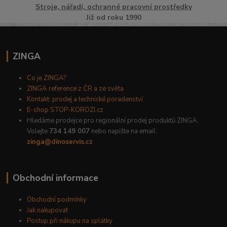
Stroje, nářadí, ochranné pracovní prostředky
Již od roku 1990
ZINGA
Co je ZINGA?
ZINGA reference z ČR a ze světa
Kontakt: prodej a technické poradenství
E-shop STOP-KOROZI.cz
Hledáme prodejce pro regionální prodej produktů ZINGA.
Volejte
734 149 007
nebo napište na email:
zinga@dinoservis.cz
Obchodní informace
Obchodní podmínky
Jak nakupovat
Postup při nákupu na splátky