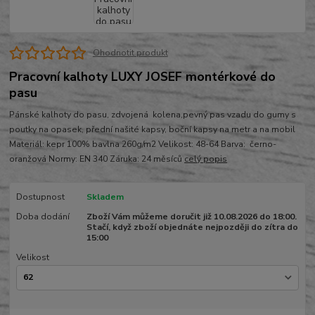
Ohodnotit produkt
Pracovní kalhoty LUXY JOSEF montérkové do
pasu
Pánské kalhoty do pasu, zdvojená kolena,pevný pas vzadu do gumy s
poutky na opasek, přední našité kapsy, boční kapsy na metr a na mobil
Materiál: kepr 100% bavlna 260g/m2 Velikost: 48-64 Barva: černo-
oranžová Normy: EN 340 Záruka: 24 měsíců
celý popis
Dostupnost
Skladem
Doba dodání
Zboží Vám můžeme doručit již 10.08.2026 do 18:00.
Stačí, když zboží objednáte nejpozději do zítra do
15:00
Velikost