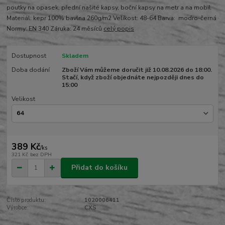
poutky na opasek, přední našité kapsy, boční kapsy na metr a na mobil
Materiál: kepr 100% bavlna 260g/m2 Velikost: 48-64 Barva: modro-černá
Normy: EN 340 Záruka: 24 měsíců
celý popis
Dostupnost
Skladem
Doba dodání
Zboží Vám můžeme doručit již 10.08.2026 do 18:00.
Stačí, když zboží objednáte nejpozději dnes do
15:00
Velikost
389 Kč
/
ks
321 Kč
bez DPH
Přidat do košíku
Číslo produktu:
1020006411
Výrobce:
CXS