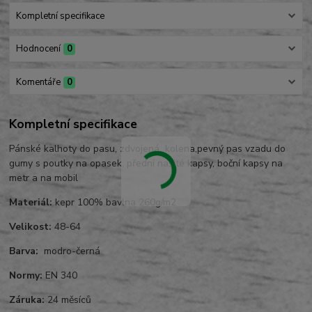
Kompletní specifikace
Hodnocení
0
Komentáře
0
Kompletní specifikace
Pánské kalhoty do pasu, zdvojená kolena,pevný pas vzadu do
gumy s poutky na opasek, přední našité kapsy, boční kapsy na
metr a na mobil
Materiál:
kepr 100% bavlna 260g/m2
Velikost:
48-64
Barva:
modro-černá
Normy:
EN 340
Záruka:
24 měsíců