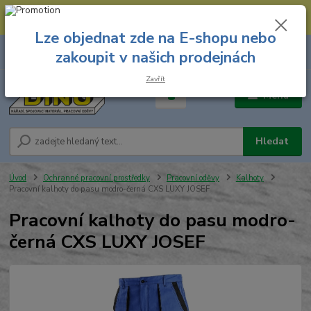
--- Spojovací materiál: 774 431 045 --- Prodejna nářadí: 731 449 423 --
- Pracovní oděvy Stružnice: 731 449 425 ---
Lze objednat zde na E-shopu nebo
0
ks
731 449 423
zakoupit v našich prodejnách
za
0,00 Kč
8.00 hod. - 16.00 hod.
Zavřít
Menu
Hledat
Úvod
Ochranné pracovní prostředky
Pracovní oděvy
Kalhoty
Pracovní kalhoty do pasu modro-černá CXS LUXY JOSEF
Pracovní kalhoty do pasu modro-
černá CXS LUXY JOSEF