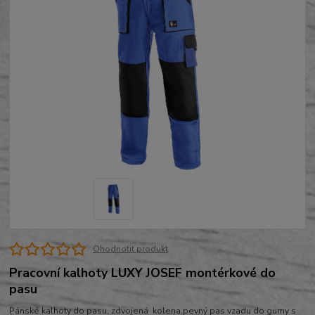
Ohodnotit produkt
Pracovní kalhoty LUXY JOSEF montérkové do
pasu
Pánské kalhoty do pasu, zdvojená kolena,pevný pas vzadu do gumy s