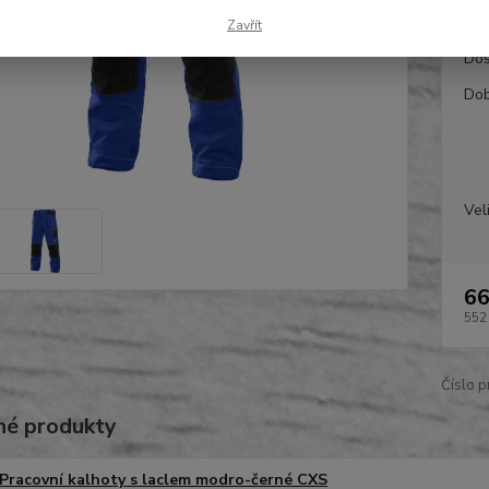
Zavřít
Dos
Dob
Vel
66
552
Číslo p
é produkty
Pracovní kalhoty s laclem modro-černé CXS