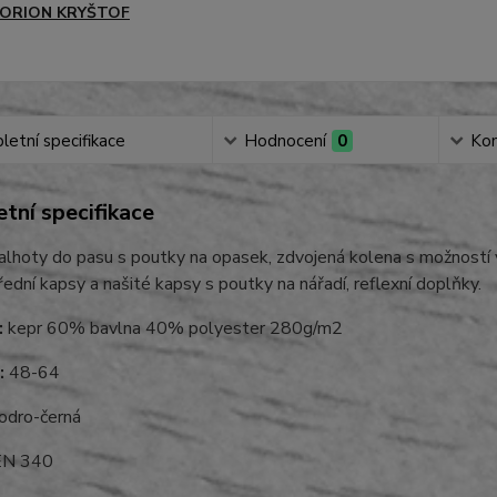
ORION KRYŠTOF
etní specifikace
Hodnocení
0
Ko
tní specifikace
lhoty do pasu s poutky na opasek, zdvojená kolena s možností vl
řední kapsy a našité kapsy s poutky na nářadí, reflexní doplňky.
:
kepr 60% bavlna 40% polyester 280g/m2
:
48-64
dro-černá
N 340