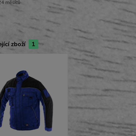
4 měsíců
jící zboží
1