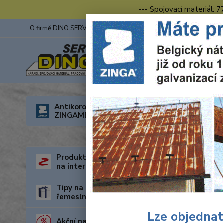
--- Spojovací materiál: 
O firmě DINO SERVIS s.r.o.
ZINGA
Fotogalerie z výstav
Úvod
O
Antikorozní nátěry
ZINGAMETALL
Prac
Produkty za nejnižší cenu
na internetu
Tipy na dárky pro kutily a
řemeslníky
Lze objednat
Akční nabídka