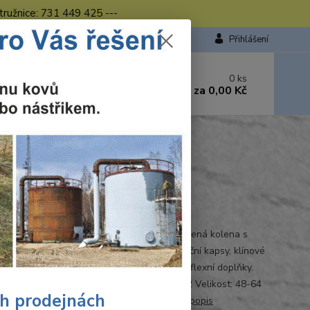
tružnice: 731 449 425 ---
Přihlášení
 si rady? Zavolejte.
0
ks
449 423
za
0,00 Kč
od. - 16.00 hod.
 kalhoty modro-černé CXS ORION TEODOR
S ORION TEODOR
Ohodnotit produkt
 kalhoty do pasu s poutky na opasek, zdvojená kolena s
í vložení kolenních výztuh, boční multifunkční kapsy, klínové
 kapsy a našité kapsy s poutky na nářadí, reflexní doplňky.
ál: kepr 60% bavlna 40% polyester 280g/m2 Velikost: 48-64
ch prodejnách
 modro-černá Normy: EN 340 Záruka:...
celý popis