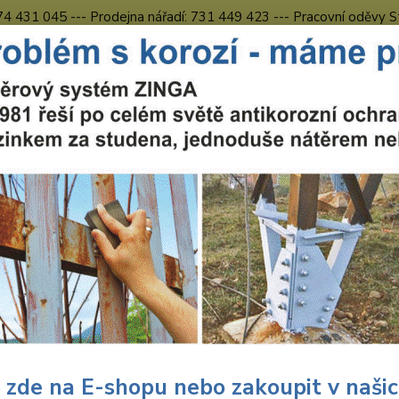
774 431 045 --- Prodejna nářadí: 731 449 423 --- Pracovní oděvy S
Obchodní podmínky
Kontakty Česká Lípa
Nevíte
Hledat
731 
8.00 h
chranné pracovní prostředky
Pracovní oděvy
Kalhoty
Pracovní
ovní kalhoty modro-černé CX
Pánské
možnost
přední
Materi
 zde na E-shopu nebo zakoupit v naši
Barva: