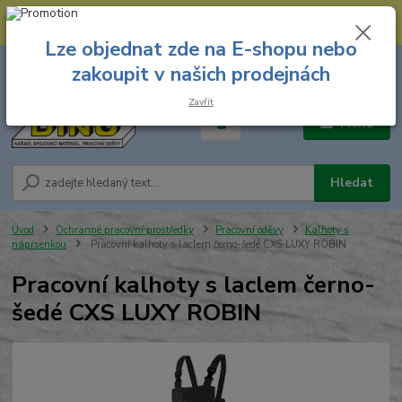
--- Spojovací materiál: 774 431 045 --- Prodejna nářadí: 731 449 423 --
- Pracovní oděvy Stružnice: 731 449 425 ---
Lze objednat zde na E-shopu nebo
0
ks
731 449 423
zakoupit v našich prodejnách
za
0,00 Kč
8.00 hod. - 16.00 hod.
Zavřít
Menu
Hledat
Úvod
Ochranné pracovní prostředky
Pracovní oděvy
Kalhoty s
náprsenkou
Pracovní kalhoty s laclem černo-šedé CXS LUXY ROBIN
Pracovní kalhoty s laclem černo-
šedé CXS LUXY ROBIN