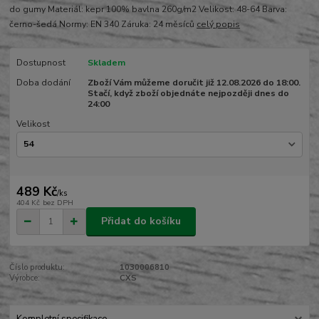
do gumy Materiál: kepr 100% bavlna 260g/m2 Velikost: 48-64 Barva:
černo-šedá Normy: EN 340 Záruka: 24 měsíců
celý popis
Dostupnost
Skladem
Doba dodání
Zboží Vám můžeme doručit již 12.08.2026 do 18:00.
Stačí, když zboží objednáte nejpozději dnes do
24:00
Velikost
489 Kč
/
ks
404 Kč
bez DPH
Přidat do košíku
Číslo produktu:
1030006810
Výrobce:
CXS