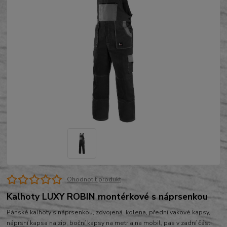
Ohodnotit produkt
Kalhoty LUXY ROBIN montérkové s náprsenkou
Pánské kalhoty s náprsenkou, zdvojená kolena, přední vakové kapsy,
náprsní kapsa na zip, boční kapsy na metr a na mobil, pas v zadní části