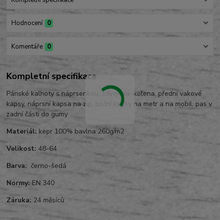
Kompletní specifikace
Hodnocení
0
Komentáře
0
Kompletní specifikace
Pánské kalhoty s náprsenkou, zdvojená kolena, přední vakové
kapsy, náprsní kapsa na zip, boční kapsy na metr a na mobil, pas v
zadní části do gumy
Materiál:
kepr 100% bavlna 260g/m2
Velikost:
48-64
Barva:
černo-šedá
Normy:
EN 340
Záruka:
24 měsíců