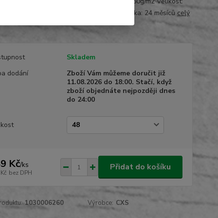
části do gumy Materiál: kepr 100% bavlna 260g/m2 Velikost:
Barva: červeno / černá Normy: EN 340 Záruka: 24 měsíců
celý
tupnost
Skladem
a dodání
Zboží Vám můžeme doručit již
11.08.2026 do 18:00. Stačí, když
zboží objednáte nejpozději dnes
do 24:00
ikost
9 Kč
/
ks
Přidat do košíku
 Kč
bez DPH
roduktu:
1030006260
Výrobce:
CXS