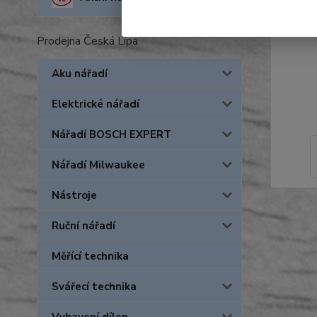
Prodejna Česká Lípa
Aku nářadí
Elektrické nářadí
Nářadí BOSCH EXPERT
Nářadí Milwaukee
Nástroje
Ruční nářadí
Měřící technika
Svářecí technika