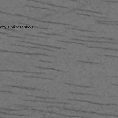
oty s náprsenkou