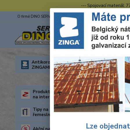
--- Spojovací materiál: 
O firmě DINO SERVIS s.r.o.
ZINGA
Fotogalerie z výstav
Úvod
O
Antikorozní nátěry
ZINGAMETALL
Prac
Produkty za nejnižší cenu
na internetu
Tipy na dárky pro kutily a
řemeslníky
Lze objednat
Akční nabídka