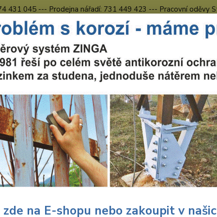
774 431 045 --- Prodejna nářadí: 731 449 423 --- Pracovní oděvy S
Obchodní podmínky
Kontakty Česká Lípa
Nevíte
Hledat
731 
8.00 h
chranné pracovní prostředky
Pracovní oděvy
Kalhoty s náprsenkou
ovní kalhoty s laclem červeno
Kalh
nápr
Pánské
kapsy,
 zde na E-shopu nebo zakoupit v naši