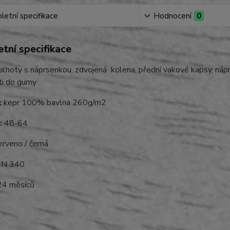
etní specifikace
Hodnocení
0
tní specifikace
lhoty s náprsenkou, zdvojená kolena, přední vakové kapsy, náprs
ti do gumy
:
kepr 100% bavlna 260g/m2
:
48-64
rveno / černá
N 340
4 měsíců