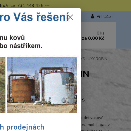
tružnice: 731 449 425 ---
Přihlášení
 si rady? Zavolejte.
0
ks
449 423
za
0,00 Kč
od. - 16.00 hod.
Pracovní kalhoty s laclem červeno-černé CXS LUXY ROBIN
-černé CXS LUXY ROBIN
Ohodnotit produkt
oty LUXY ROBIN montérkové s
senkou
 kalhoty s náprsenkou, zdvojená kolena, přední vakové
 náprsní kapsa na zip, boční kapsy na metr a na mobil, pas v
ch prodejnách