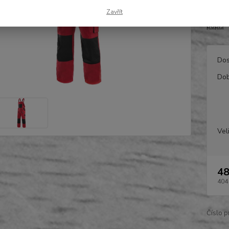
zadní 
Zavřít
48-64 
popis
Dos
Dob
Vel
48
404
Číslo p