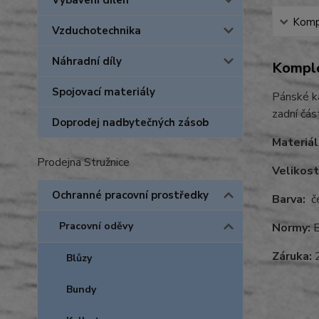
Vybavení dílen
Kompl
Vzduchotechnika
Náhradní díly
Komple
Spojovací materiály
Pánské ka
zadní čás
Doprodej nadbytečných zásob
Materiál
Prodejna Stružnice
Velikost
Ochranné pracovní prostředky
Barva:
če
Pracovní oděvy
Normy:
E
Záruka:
2
Blůzy
Bundy