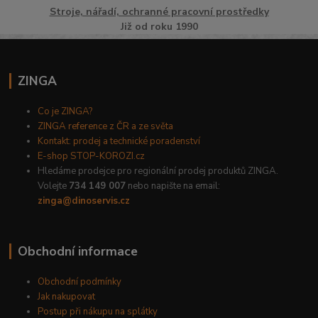
Stroje, nářadí, ochranné pracovní prostředky
Již od roku 1990
ZINGA
Co je ZINGA?
ZINGA reference z ČR a ze světa
Kontakt: prodej a technické poradenství
E-shop STOP-KOROZI.cz
Hledáme prodejce pro regionální prodej produktů ZINGA.
Volejte
734 149 007
nebo napište na email:
zinga@dinoservis.cz
Obchodní informace
Obchodní podmínky
Jak nakupovat
Postup při nákupu na splátky