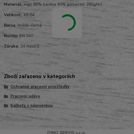
Materiál:
kepr 60% bavlna 40% polyester 280g/m2
Velikost:
48-64
Barva:
hnědo-černá
Normy:
EN 340
Záruka:
24 měsíců
Zboží zařazeno v kategoriích
Ochranné pracovní prostředky
Pracovní oděvy
Kalhoty s náprsenkou
DINO
SERVI
S
s.r.o.