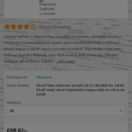
Ohodnotit produkt
Pánské kalhoty s náprsenkou, s poutky na opasek, zdvojená kolena s
možností vložení kolenních výztuh, boční multifunkční kapsy, klínové
přední kapsy a našité kapsy s poutky na nářadí, náprsenka s kapsami,
reflexní doplňky. Materiál: kepr 60% bavlna 40% polyester 280g/m2
Velikost: 48-64 Barva: hnědo-...
celý popis
Dostupnost
Skladem
Doba dodání
Zboží Vám můžeme doručit již 11.08.2026 do 18:00.
Stačí, když zboží objednáte nejpozději do zítra do
24:00
Velikost
698 Kč
/
ks