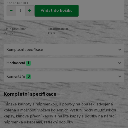
577 Kč
bez DPH
Přidat do košíku
Číslo produktu:
1030003610
Výrobce:
CXS
Kompletní specifikace
Hodnocení
1
Komentáře
0
Kompletní specifikace
Pánské kalhoty s náprsenkou, s poutky na opasek, zdvojená
kolena s možností vložení kolenních výztuh, boční multifunkční
kapsy, klínové přední kapsy a našité kapsy s poutky na nářadí,
náprsenka s kapsami, reflexní doplňky.