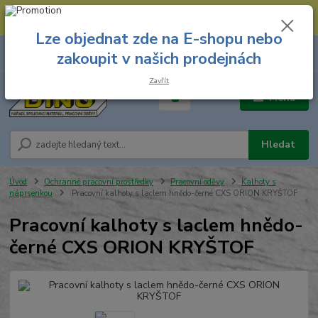
--- Spojovací materiál: 774 431 045 --- Prodejna nářadí: 731 449 423 --
- Pracovní oděvy Stružnice: 731 449 425 ---
Lze objednat zde na E-shopu nebo
0
ks
731 449 423
zakoupit v našich prodejnách
za
0,00 Kč
8.00 hod. - 16.00 hod.
Zavřít
Menu
Hledat
Úvod
Ochranné pracovní prostředky
Pracovní oděvy
Kalhoty s
náprsenkou
Pracovní kalhoty s laclem hnědo-černé CXS ORION KRYŠTOF
Pracovní kalhoty s laclem hnědo-
černé CXS ORION KRYŠTOF