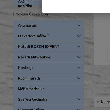
Prodejna Česká Lípa
Aku nářadí
Elektrické nářadí
Nářadí BOSCH EXPERT
Nářadí Milwaukee
Nástroje
Ruční nářadí
Měřící technika
Svářecí technika
Kompl