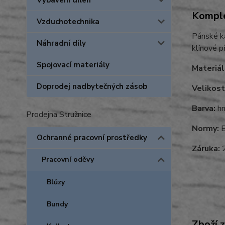
Vybavení dílen
Komple
Vzduchotechnika
Pánské ka
Náhradní díly
klínové p
Spojovací materiály
Materiál
Doprodej nadbytečných zásob
Velikost
Barva:
hn
Prodejna Stružnice
Normy:
E
Ochranné pracovní prostředky
Záruka:
2
Pracovní oděvy
Blůzy
Bundy
Zboží 