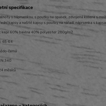
tní specifikace
lhoty s náprsenkou, s poutky na opasek, zdvojená kolena s možno
řední kapsy a našité kapsy s poutky na nářadí, náprsenka s kapsam
:
kepr 60% bavlna 40% polyester 280g/m2
:
48-64
ědo-černá
N 340
4 měsíců
zařazeno v kategoriích