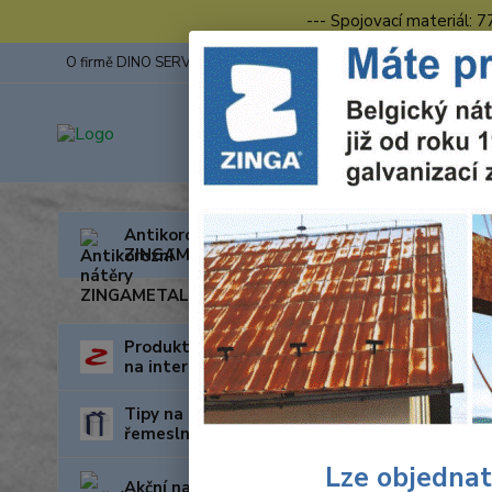
--- Spojovací materiál: 
O firmě DINO SERVIS s.r.o.
ZINGA
Fotogalerie z výstav
Úvod
O
Antikorozní nátěry
ZINGAMETALL
Prac
Produkty za nejnižší cenu
na internetu
Tipy na dárky pro kutily a
řemeslníky
Lze objednat
Akční nabídka