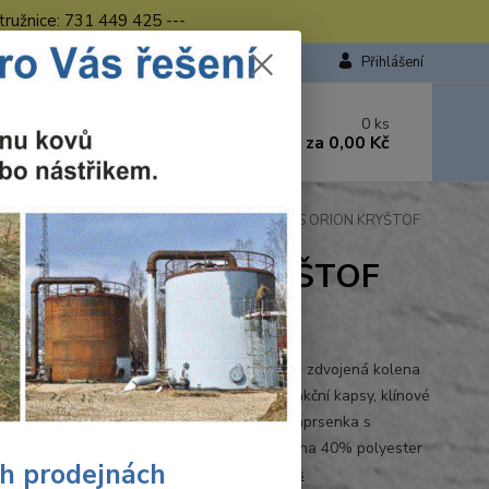
tružnice: 731 449 425 ---
Přihlášení
 si rady? Zavolejte.
0
ks
449 423
za
0,00 Kč
od. - 16.00 hod.
Pracovní kalhoty s laclem hnědo-černé CXS ORION KRYŠTOF
černé CXS ORION KRYŠTOF
Ohodnotit produkt
 kalhoty s náprsenkou, s poutky na opasek, zdvojená kolena
stí vložení kolenních výztuh, boční multifunkční kapsy, klínové
 kapsy a našité kapsy s poutky na nářadí, náprsenka s
i, reflexní doplňky. Materiál: kepr 60% bavlna 40% polyester
ch prodejnách
2 Velikost: 48-64 Barva: hnědo-...
celý popis