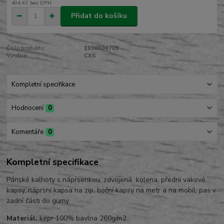
404 Kč
bez DPH
Přidat do košíku
Číslo produktu:
1030006705
Výrobce:
CXS
Kompletní specifikace
Hodnocení
0
Komentáře
0
Kompletní specifikace
Pánské kalhoty s náprsenkou, zdvojená kolena, přední vakové
kapsy, náprsní kapsa na zip, boční kapsy na metr a na mobil, pas v
zadní části do gumy
Materiál:
kepr 100% bavlna 260g/m2