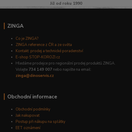
Již od roku 1990
ZINGA
Co je ZINGA?
ZINGA reference z ČR a ze světa
Kontakt: prodej a technické poradenství
E-shop STOP-KOROZI.cz
Hledáme prodejce pro regionální prodej produktů ZINGA.
Volejte
734 149 007
nebo napište na email:
zinga@dinoservis.cz
Obchodní informace
Obchodní podmínky
Jak nakupovat
Postup při nákupu na splátky
EET oznámení