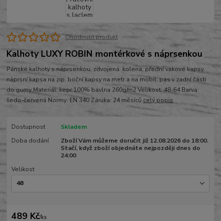
Ohodnotit produkt
Kalhoty LUXY ROBIN montérkové s náprsenkou
Pánské kalhoty s náprsenkou, zdvojená kolena, přední vakové kapsy,
náprsní kapsa na zip, boční kapsy na metr a na mobil, pas v zadní části
do gumy Materiál: kepr 100% bavlna 260g/m2 Velikost: 48-64 Barva:
šedo-červená Normy: EN 340 Záruka: 24 měsíců
celý popis
Dostupnost
Skladem
Doba dodání
Zboží Vám můžeme doručit již 12.08.2026 do 18:00.
Stačí, když zboží objednáte nejpozději dnes do
24:00
Velikost
489 Kč
/
ks