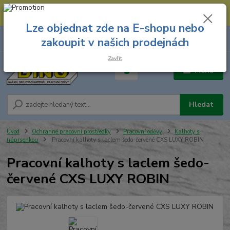
--- Spojovací materiál: 774 431 045 --- Prodejna nářadí: 731 449 423 --
- Pracovní oděvy Stružnice: 731 449 425 ---
Lze objednat zde na E-shopu nebo
0
ks
731 449 423
zakoupit v našich prodejnách
za
0,00 Kč
8.00 hod. - 16.00 hod.
Zavřít
Menu
Hledat
Úvod
Ochranné pracovní prostředky
Pracovní oděvy
Kalhoty s
náprsenkou
Pracovní kalhoty s laclem šedo-červené CXS LUXY ROBIN
Pracovní kalhoty s laclem šedo-
červené CXS LUXY ROBIN