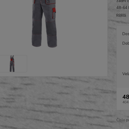
zadní 
48-64 
popis
Dos
Dob
Vel
48
404
Číslo p