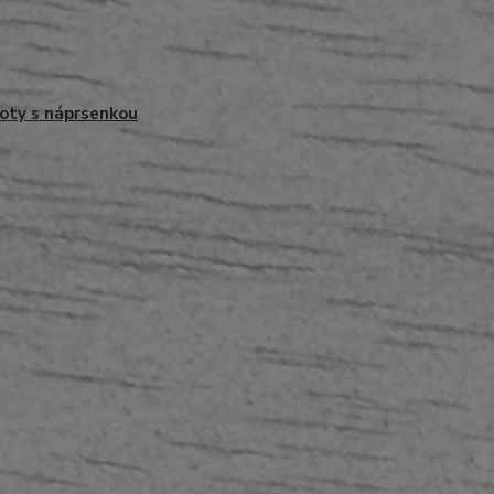
oty s náprsenkou