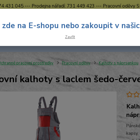
774 431 045 --- Prodejna nářadí: 731 449 423 --- Pracovní oděvy S
Obchodní podmínky
Kontakty Česká Lípa
 zde na E-shopu nebo zakoupit v naši
Nevíte
Hledat
Zavřít
731 
8.00 h
chranné pracovní prostředky
Pracovní oděvy
Kalhoty s náprsenkou
ovní kalhoty s laclem šedo-če
Kalh
nápr
Pánské
kapsy,