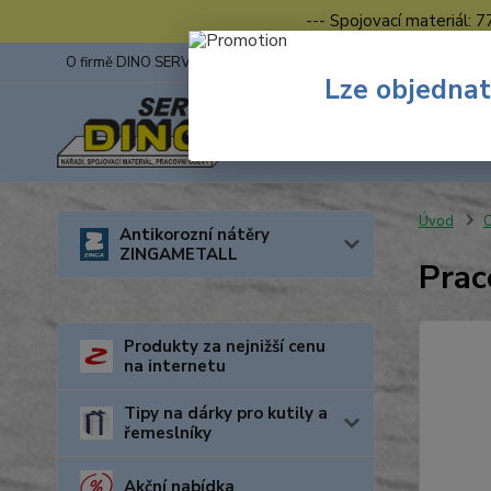
--- Spojovací materiál: 
O firmě DINO SERVIS s.r.o.
ZINGA
Fotogalerie z výstav
Lze objednat
Úvod
O
Antikorozní nátěry
ZINGAMETALL
Prac
Produkty za nejnižší cenu
na internetu
Tipy na dárky pro kutily a
řemeslníky
Akční nabídka