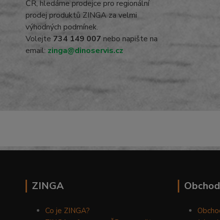
ČR, hledáme prodejce pro regionální
prodej produktů ZINGA za velmi
výhodných podmínek.
Volejte
734 149 007
nebo napište na
email:
zinga@dinoservis.cz
ZINGA
Obchod
Co je ZINGA?
Obcho