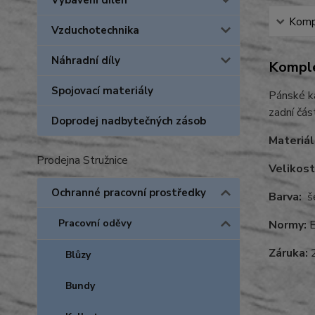
Vybavení dílen
Kompl
Vzduchotechnika
Náhradní díly
Komple
Spojovací materiály
Pánské ka
zadní čás
Doprodej nadbytečných zásob
Materiál
Prodejna Stružnice
Velikost
Ochranné pracovní prostředky
Barva:
še
Pracovní oděvy
Normy:
E
Záruka:
2
Blůzy
Bundy