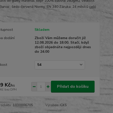
části do gumy Materiál: kepr 100% bavlna 260g/m2 Velikost:
Barva: šedo-červená Normy: EN 340 Záruka: 24 měsíců
celý
tupnost
Skladem
a dodání
Zboží Vám můžeme doručit již
12.08.2026 do 18:00. Stačí, když
zboží objednáte nejpozději dnes
do 24:00
ikost
9 Kč
/
ks
Přidat do košíku
 Kč
bez DPH
roduktu:
1030006705
Výrobce:
CXS