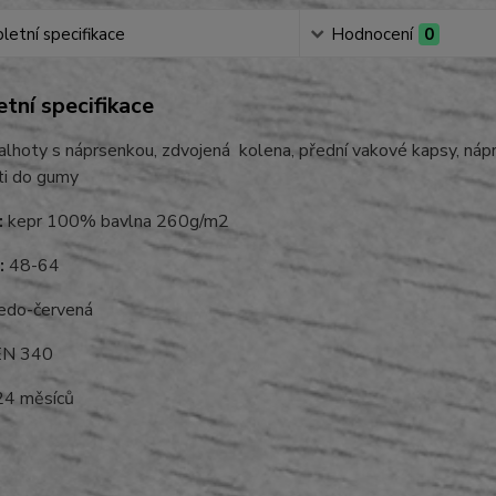
etní specifikace
Hodnocení
0
tní specifikace
lhoty s náprsenkou, zdvojená kolena, přední vakové kapsy, náprs
ti do gumy
:
kepr 100% bavlna 260g/m2
:
48-64
do-červená
N 340
4 měsíců