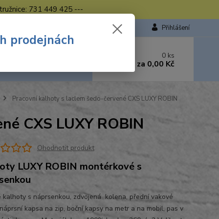
tružnice: 731 449 425 ---
Přihlášení
ch prodejnách
 si rady? Zavolejte.
0
ks
449 423
za
0,00 Kč
od. - 16.00 hod.
Pracovní kalhoty s laclem šedo-červené CXS LUXY ROBIN
rvené CXS LUXY ROBIN
Ohodnotit produkt
oty LUXY ROBIN montérkové s
senkou
 kalhoty s náprsenkou, zdvojená kolena, přední vakové
 náprsní kapsa na zip, boční kapsy na metr a na mobil, pas v