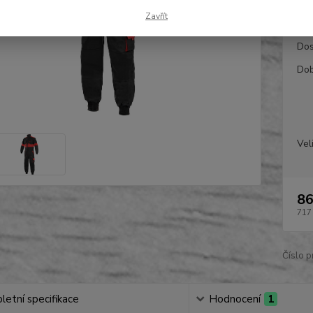
Zavřít
Dos
Dob
Vel
86
717
Číslo p
etní specifikace
Hodnocení
1