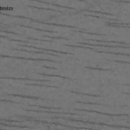
binézy