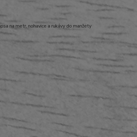
kapsa na metr, nohavice a rukávy do manžety