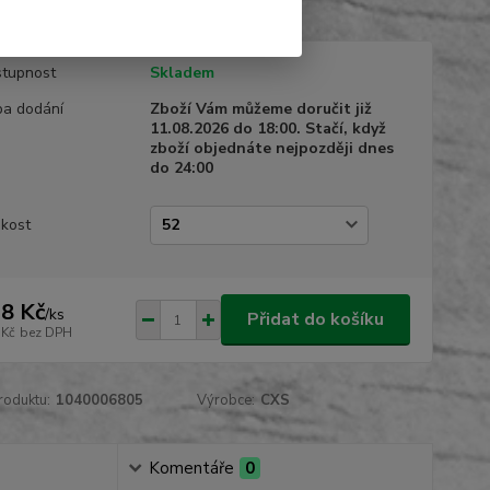
tupnost
Skladem
a dodání
Zboží Vám můžeme doručit již
11.08.2026 do 18:00. Stačí, když
zboží objednáte nejpozději dnes
do 24:00
ikost
8 Kč
/
ks
Přidat do košíku
 Kč
bez DPH
roduktu:
1040006805
Výrobce:
CXS
Komentáře
0