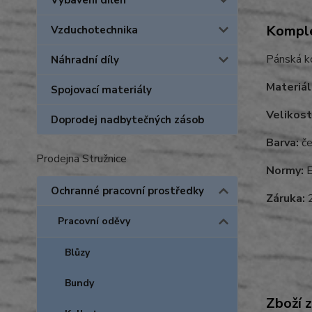
Vybavení dílen
Komple
Vzduchotechnika
Pánská ko
Náhradní díly
Materiál
Spojovací materiály
Velikost
Doprodej nadbytečných zásob
Barva:
če
Prodejna Stružnice
Normy:
E
Ochranné pracovní prostředky
Záruka:
2
Pracovní oděvy
Blůzy
Bundy
Zboží 