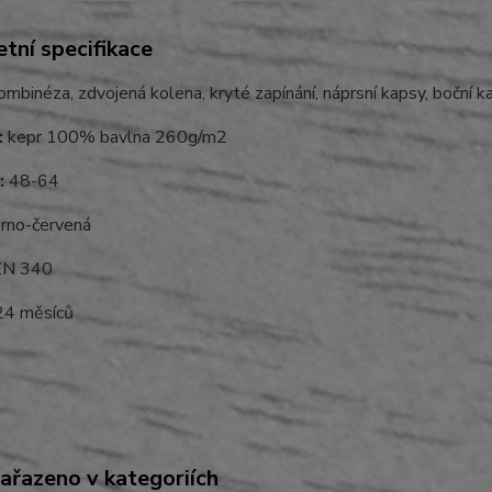
tní specifikace
mbinéza, zdvojená kolena, kryté zapínání, náprsní kapsy, boční 
:
kepr 100% bavlna 260g/m2
:
48-64
rno-červená
N 340
4 měsíců
zařazeno v kategoriích