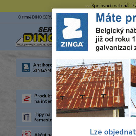
--- Spojovací materiál: 
O firmě DINO SERVIS s.r.o.
ZINGA
Fotogalerie z výstav
Úvod
O
Antikorozní nátěry
ZINGAMETALL
Prac
Produkty za nejnižší cenu
na internetu
Tipy na dárky pro kutily a
řemeslníky
Lze objednat
Akční nabídka