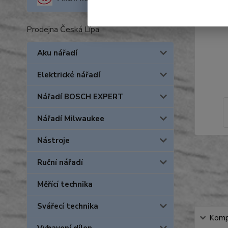
Prodejna Česká Lípa
Aku nářadí
Elektrické nářadí
Nářadí BOSCH EXPERT
Nářadí Milwaukee
Nástroje
Ruční nářadí
Měřící technika
Svářecí technika
Kompl