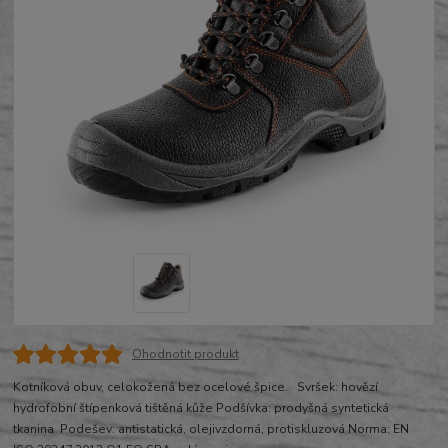
Ohodnotit produkt
Kotníková obuv, celokožená bez ocelové špice. Svršek: hovězí
hydrofobní štípenková tištěná kůže Podšívka: prodyšná syntetická
tkanina Podešev: antistatická, olejivzdorná, protiskluzová Norma: EN