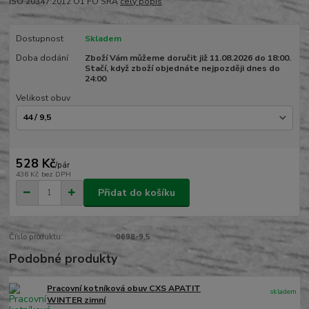
ISO 20347:2012 O1 FO SRA
celý popis
Dostupnost
Skladem
Doba dodání
Zboží Vám můžeme doručit již 11.08.2026 do 18:00.
Stačí, když zboží objednáte nejpozději dnes do
24:00
Velikost obuv
528 Kč
/
pár
436 Kč
bez DPH
Přidat do košíku
Číslo produktu:
0698-9,5
Podobné produkty
Pracovní kotníková obuv CXS APATIT
skladem
WINTER zimní