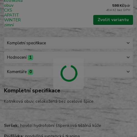
598 Kč
/
pár
494 Kč
bez DPH
Zvolit variantu
Kompletní specifikace
Hodnocení
1
Komentáře
0
Kompletní specifikace
Kotníková obuv, celokožená bez ocelové špice.
Svršek:
hovězí hydrofobní štípenková tištěná kůže
Podšívka:
prodyšná syntetická tkanina