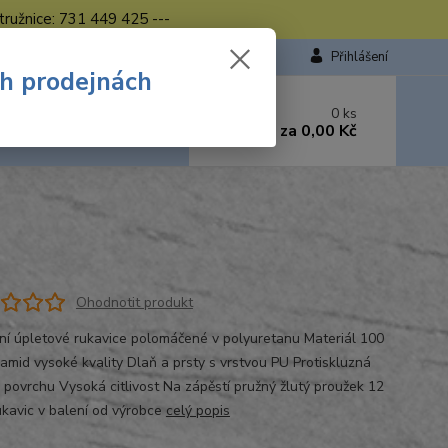
tružnice: 731 449 425 ---
Přihlášení
ch prodejnách
 si rady? Zavolejte.
0
ks
449 423
za
0,00 Kč
od. - 16.00 hod.
Ohodnotit produkt
ní úpletové rukavice polomáčené v polyuretanu Materiál 100
amid vysoké kvality Dlaň a prsty s vrstvou PU Protiskluzná
 povrchu Vysoká citlivost Na zápěstí pružný žlutý proužek 12
ukavic v balení od výrobce
celý popis