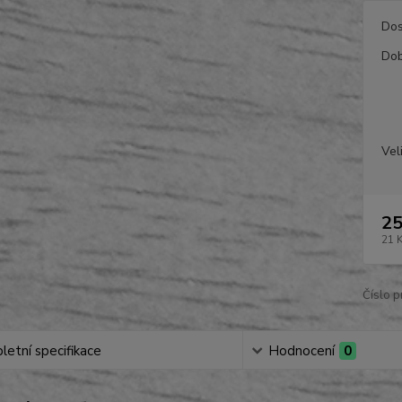
Dos
Dob
Vel
25
21 
Číslo p
etní specifikace
Hodnocení
0