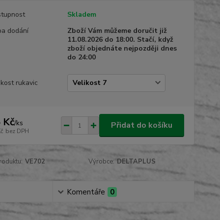
tupnost
Skladem
a dodání
Zboží Vám můžeme doručit již
11.08.2026 do 18:00. Stačí, když
zboží objednáte nejpozději dnes
do 24:00
ikost rukavic
 Kč
/
ks
Přidat do košíku
Kč
bez DPH
roduktu:
VE702
Výrobce:
DELTAPLUS
Komentáře
0