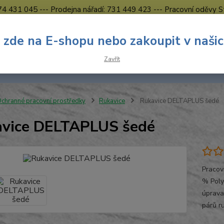
774 431 045 --- Prodejna nářadí: 731 449 423 --- Pracovní oděvy S
Obchodní podmínky
Kontakty Česká Lípa
 zde na E-shopu nebo zakoupit v naši
Nevíte
Hledat
Zavřít
731 
8.00 h
chranné pracovní prostředky
Rukavice
Rukavice DELTAPLUS šedé
vice DELTAPLUS šedé
Pracov
% Poly
úprava
párů r