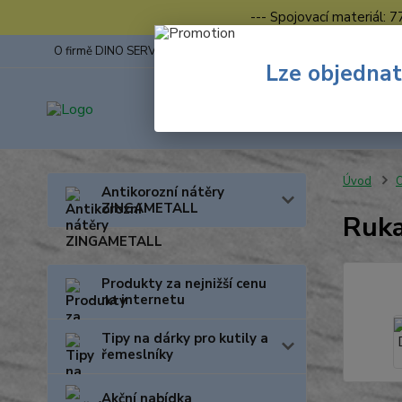
--- Spojovací materiál: 
O firmě DINO SERVIS s.r.o.
ZINGA
Fotogalerie z výstav
Lze objednat
Úvod
O
Antikorozní nátěry
ZINGAMETALL
Ruka
Produkty za nejnižší cenu
na internetu
Tipy na dárky pro kutily a
řemeslníky
Akční nabídka