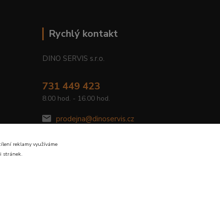
Rychlý kontakt
DINO SERVIS s.r.o.
731 449 423
8.00 hod. - 16.00 hod.
prodejna@dinoservis.cz
cílení reklamy využíváme
i stránek.
Vytvořeno na
Eshop-rychle.cz