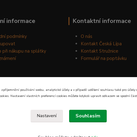
ní informace
Kontaktní informace
dní podmínky
O nás
kupovat
Kontakt Česká Lípa
 při nákupu na splátky
Kontakt Stružnice
známení
Formulář na poptávku
 zpříjemnění používání webu, analytické účely a v případě udělení souhlasu také pro účely 
ookies. Nastavení vlastních preferencí cookies můžete kdykoli upravit odkazem ve spodní část
Souhlasím
Nastavení