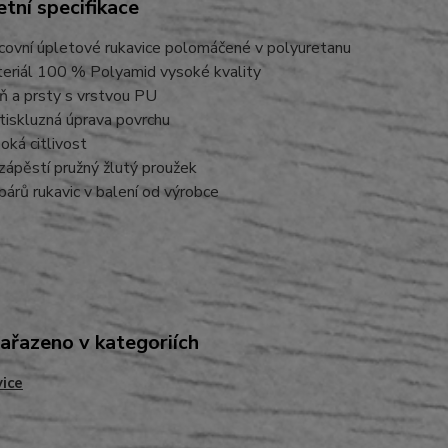
tní specifikace
covní úpletové rukavice polomáčené v polyuretanu
eriál 100 % Polyamid vysoké kvality
ň a prsty s vrstvou PU
tiskluzná úprava povrchu
oká citlivost
zápěstí pružný žlutý proužek
párů rukavic v balení od výrobce
zařazeno v kategoriích
ice