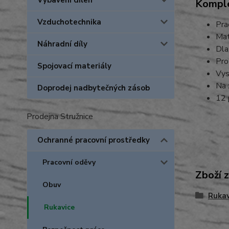
Vybavení dílen
Komple
Vzduchotechnika
Pra
Mat
Náhradní díly
Dla
Pro
Spojovací materiály
Vys
Na 
Doprodej nadbytečných zásob
12 
Prodejna Stružnice
Ochranné pracovní prostředky
Pracovní oděvy
Zboží 
Obuv
Rukav
Rukavice