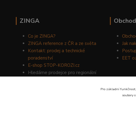
ZINGA
Obchod
Co je ZINGA?
Obcho
ZINGA reference z ČR a ze světa
Jak na
Kontakt: prodej a technické
Postup
poradenství
EET o
E-shop STOP-KOROZI.cz
Hledáme prodejce pro regionální
prodej produktů ZINGA.
Volejte
734 149 007
nebo napište
Pro základní funkčnost,
na email:
zinga@dinoservis.cz
soubory c
Proč nakupovat u nás? Jsme na trhu již od roku 1990.