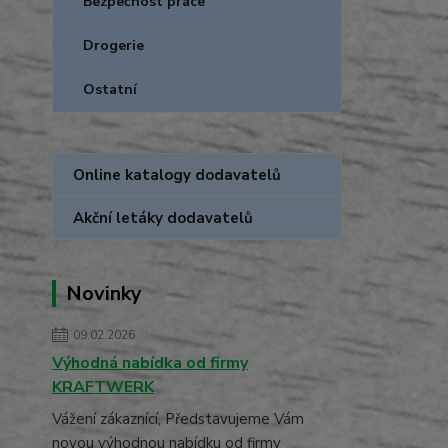
Bezpečnost práce
Drogerie
Ostatní
Online katalogy dodavatelů
Akční letáky dodavatelů
Novinky
09.02.2026
Výhodná nabídka od firmy
KRAFTWERK
Vážení zákaznící, Představujeme Vám
novou výhodnou nabídku od firmy