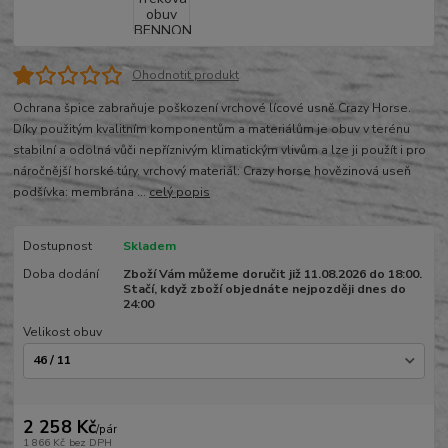
Ohodnotit produkt
Ochrana špice zabraňuje poškození vrchové lícové usně Crazy Horse.
Díky použitým kvalitním komponentům a materiálům je obuv v terénu
stabilní a odolná vůči nepříznivým klimatickým vlivům a lze ji použít i pro
náročnější horské túry. vrchový materiál: Crazy horse hovězinová useň
podšívka: membrána ...
celý popis
Dostupnost
Skladem
Doba dodání
Zboží Vám můžeme doručit již 11.08.2026 do 18:00.
Stačí, když zboží objednáte nejpozději dnes do
24:00
Velikost obuv
2 258 Kč
/
pár
1 866 Kč
bez DPH