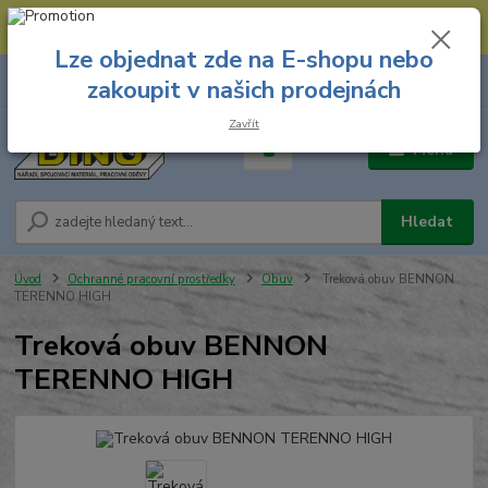
--- Spojovací materiál: 774 431 045 --- Prodejna nářadí: 731 449 423 --
- Pracovní oděvy Stružnice: 731 449 425 ---
Lze objednat zde na E-shopu nebo
0
ks
731 449 423
zakoupit v našich prodejnách
za
0,00 Kč
8.00 hod. - 16.00 hod.
Zavřít
Menu
Hledat
Úvod
Ochranné pracovní prostředky
Obuv
Treková obuv BENNON
TERENNO HIGH
Treková obuv BENNON
TERENNO HIGH