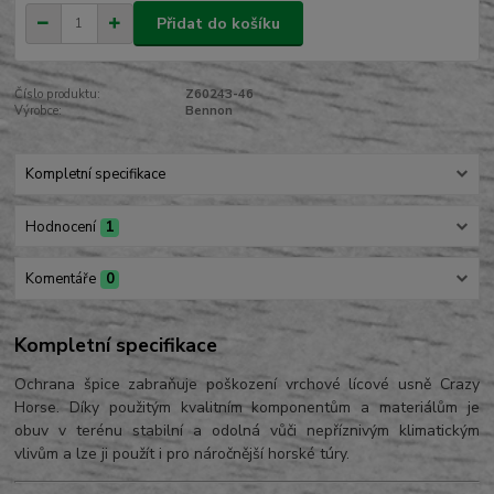
Přidat do košíku
Číslo produktu:
Z60243-46
Výrobce:
Bennon
Kompletní specifikace
Hodnocení
1
Komentáře
0
Kompletní specifikace
Ochrana špice zabraňuje poškození vrchové lícové usně Crazy
Horse. Díky použitým kvalitním komponentům a materiálům je
obuv v terénu stabilní a odolná vůči nepříznivým klimatickým
vlivům a lze ji použít i pro náročnější horské túry.