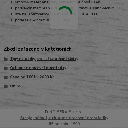
vrchový materiál: Crazy horse hovězinová useň
podšívka: membrána REGI-TEX® + textilie sandwich MESH
stélka: anatomicky tvarovaná ABSORBA PLUS
podešev: Vibram® S1021 pryž
Zboží zařazeno v kategoriích
Tipy na dárky pro kutily a řemeslníky
Ochranné pracovní prostředky
Cena od 1001 - 2000 Kč
Obuv
DINO
SERVI
S
s.r.o.
Stroje, nářadí, ochranné pracovní prostředky
Již od roku 1990