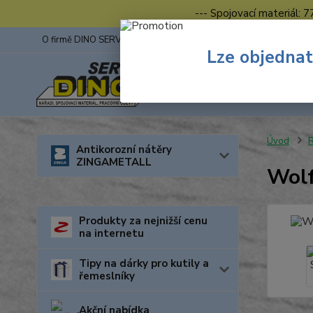
--- Spojovací materiál: 
O firmě DINO SERVIS s.r.o.
ZINGA
Fotogalerie z výstav
Lze objednat
Úvod
R
Antikorozní nátěry
ZINGAMETALL
Wolf
Produkty za nejnižší cenu
na internetu
Tipy na dárky pro kutily a
řemeslníky
Akční nabídka