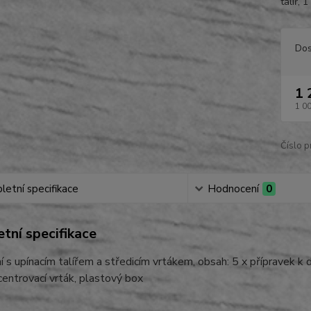
talíř, 
Dos
1 
1 0
Číslo p
etní specifikace
Hodnocení
0
tní specifikace
 s upínacím talířem a středicím vrtákem, obsah: 5 x přípravek k 
x centrovací vrták, plastový box