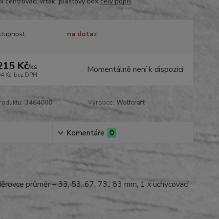
1 x centrovací vrták, plastový box
celý popis
tupnost
na dotaz
215 Kč
/
ks
Momentálně není k dispozici
04 Kč
bez DPH
roduktu:
3464000
Výrobce:
Wolfcraft
Komentáře
0
děrovce průměr – 33, 53, 67, 73,. 83 mm, 1 x uchycovací