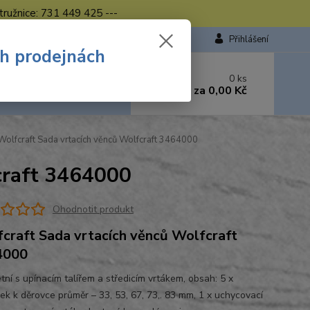
tružnice: 731 449 425 ---
Přihlášení
ch prodejnách
 si rady? Zavolejte.
0
ks
449 423
za
0,00 Kč
od. - 16.00 hod.
olfcraft Sada vrtacích věnců Wolfcraft 3464000
craft 3464000
Ohodnotit produkt
craft Sada vrtacích věnců Wolfcraft
4000
tní s upínacím talířem a středicím vrtákem, obsah: 5 x
vek k děrovce průměr – 33, 53, 67, 73,. 83 mm, 1 x uchycovací