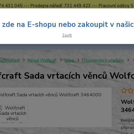
774 431 045 --- Prodejna nářadí: 731 449 423 --- Pracovní oděvy S
Obchodní podmínky
Kontakty Česká Lípa
 zde na E-shopu nebo zakoupit v naši
Nevíte
Hledat
Zavřít
731 
8.00 h
uční nářadí
Nářadí Wolfcraft
Dílna
Příslušenství k vrtačkám
W
craft Sada vrtacích věnců Wolf
Wolf
346
komple
přípra