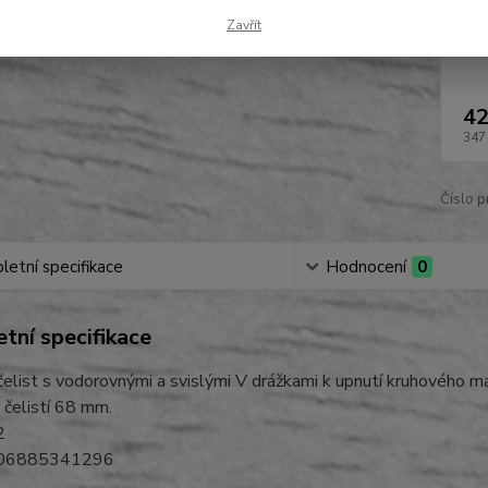
Zavřít
Dos
42
347
Číslo p
etní specifikace
Hodnocení
0
tní specifikace
elist s vodorovnými a svislými V drážkami k upnutí kruhového mater
 čelistí 68 mm.
2
006885341296