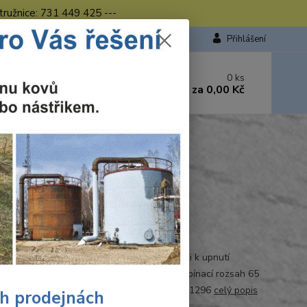
tružnice: 731 449 425 ---
Přihlášení
 si rady? Zavolejte.
0
ks
449 423
za
0,00 Kč
od. - 16.00 hod.
ft Simplex 60 Svěrák-hliník68mm 3412099
ík68mm 3412099
Ohodnotit produkt
2099
á čelist s vodorovnými a svislými V drážkami k upnutí
ho materiálu, materiál: tlakově litý hliník, upínací rozsah 65
řka čelistí 68 mm. ELN1082 EAN: 4006885341296
celý popis
ch prodejnách