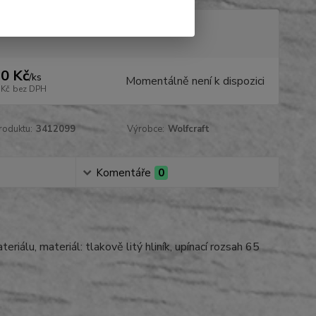
tupnost
na dotaz
0 Kč
/
ks
Momentálně není k dispozici
 Kč
bez DPH
roduktu:
3412099
Výrobce:
Wolfcraft
Komentáře
0
iálu, materiál: tlakově litý hliník, upínací rozsah 65