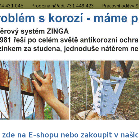
774 431 045 --- Prodejna nářadí: 731 449 423 --- Pracovní oděvy S
Obchodní podmínky
Kontakty Česká Lípa
Nevíte
Hledat
731 
8.00 h
uční nářadí
Nářadí Wolfcraft
Dílna
Svěráky a svorky
Wolfcra
craft Simplex 60 Svěrák-hlin
341
Ocelov
kruhové
mm, ší
 zde na E-shopu nebo zakoupit v naši