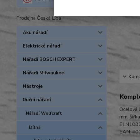
Prodejna Česká Lípa
Aku nářadí
Elektrické nářadí
Nářadí BOSCH EXPERT
Nářadí Milwaukee
Kompl
Nástroje
Komple
Ruční nářadí
Ocelová č
Nářadí Wolfcraft
mm, šířka
ELN108
Dílna
EAN: 4