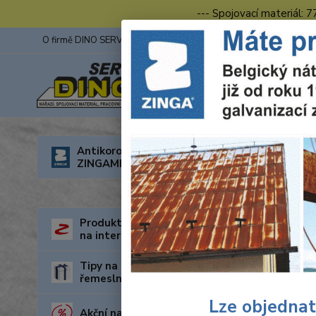
--- Spojovací materiál: 
O firmě DINO SERVIS s.r.o.
ZINGA
Fotogalerie z výstav
Úvod
R
Antikorozní nátěry
ZINGAMETALL
Wolf
Produkty za nejnižší cenu
na internetu
Tipy na dárky pro kutily a
řemeslníky
Lze objednat
Akční nabídka