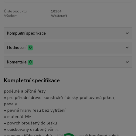
Číslo produktu:
10304
Výrobce:
Wolfcraft
Kompletní specifikace
Hodnocení
0
Komentáře
0
Kompletní specifikace
podélné a příčné řezy
• pro přírodní dřevo, konstrukční desky, profilovaná prkna,
panely
• pevné hrany řezu bez vytržení
• materiál: HM
• povrch broušený do lesku
• opískovaný ozubený věnec
• mnoho střídavých zubů (střídavě stranově broušené zuby)