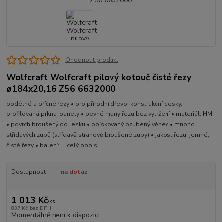
Ohodnotit produkt
Wolfcraft Wolfcraft pilový kotouč čisté řezy
ø184x20,16 Z56 6632000
podélné a příčné řezy • pro přírodní dřevo, konstrukční desky,
profilovaná prkna, panely • pevné hrany řezu bez vytržení • materiál: HM
• povrch broušený do lesku • opískovaný ozubený věnec • mnoho
střídavých zubů (střídavě stranově broušené zuby) • jakost řezu: jemné,
čisté řezy • balení: ...
celý popis
Dostupnost
na dotaz
1 013 Kč
/
ks
837 Kč
bez DPH
Momentálně není k dispozici