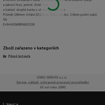
• jakost řezu: jemné, čisté řezy
• balení: dvojitá karta s vloženým blistrem
Průměr:184mm Vrtání:20,16mm Šířka záběru: 2,6mm počet zubů:
56
EAN:4006885663206
Zboží zařazeno v kategoriích
Pilové kotouče
DINO
SERVI
S
s.r.o.
Stroje, nářadí, ochranné pracovní prostředky
Již od roku 1990