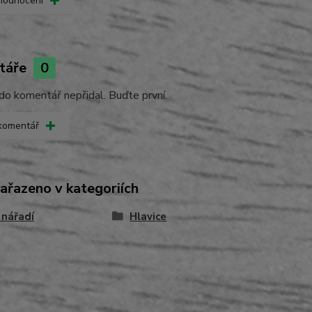
 hodnocení
táře
0
do komentář nepřidal. Buďte první.
 komentář
zařazeno v kategoriích
 nářadí
Hlavice