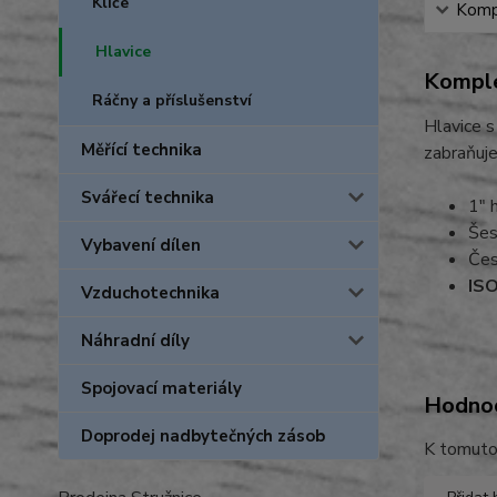
Klíče
Kompl
Hlavice
Komple
Ráčny a příslušenství
Hlavice s
Měřící technika
zabraňuje
Svářecí technika
1" 
Šes
Vybavení dílen
Čes
ISO
Vzduchotechnika
Náhradní díly
Spojovací materiály
Hodno
Doprodej nadbytečných zásob
K tomuto 