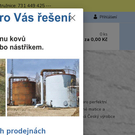
tružnice: 731 449 425 ---
Přihlášení
 si rady? Zavolejte.
0
ks
449 423
za
0,00 Kč
od. - 16.00 hod.
Ohodnotit produkt
e s patentovanou technologií 4CZech One, pro perfektní
t s maticí umožňující povolit i zcela poškozené matice a
uje jejímu poškození. 1" hlavice Šestihranná Český výrobce
25-2, ISO 1711-2, DIN 3124
celý popis
ch prodejnách