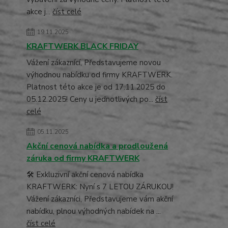
akce j...
číst celé
19.11.2025
KRAFTWERK BLACK FRIDAY
Vážení zákaznící, Představujeme novou
výhodnou nabídku od firmy KRAFTWERK.
Platnost této akce je od 17.11.2025 do
05.12.2025! Ceny u jednotlivých po...
číst
celé
05.11.2025
Akční cenová nabídka a prodloužená
záruka od firmy KRAFTWERK
🛠️ Exkluzivní akční cenová nabídka
KRAFTWERK: Nyní s 7 LETOU ZÁRUKOU!
Vážení zákazníci, Představujeme vám akční
nabídku, plnou výhodných nabídek na ...
číst celé