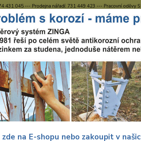
774 431 045 --- Prodejna nářadí: 731 449 423 --- Pracovní oděvy S
Obchodní podmínky
Kontakty Česká Lípa
Nevíte
Hledat
731 
8.00 h
uční nářadí
Hlavice
Hlavice 1" šestihranná
ice 1" šestihranná
Hlavic
kontak
zabraň
ISO 27
 zde na E-shopu nebo zakoupit v naši