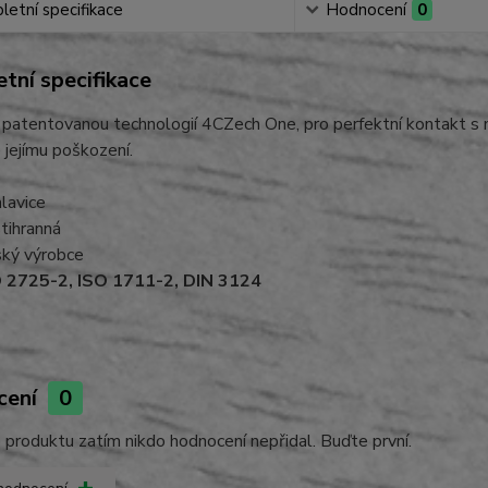
etní specifikace
Hodnocení
0
tní specifikace
 patentovanou technologií 4CZech One, pro perfektní kontakt s m
 jejímu poškození.
hlavice
tihranná
ký výrobce
 2725-2, ISO 1711-2, DIN 3124
cení
0
produktu zatím nikdo hodnocení nepřidal. Buďte první.