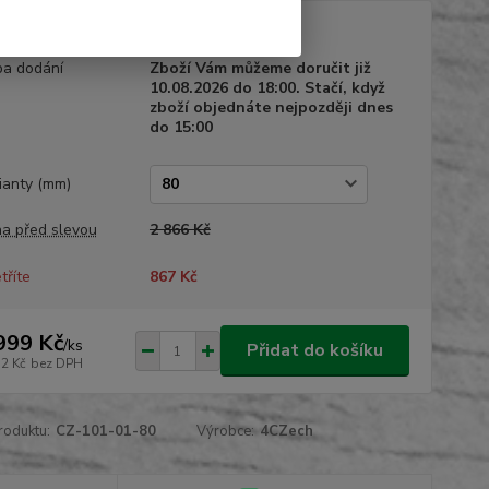
tupnost
Skladem
a dodání
Zboží Vám můžeme doručit již
10.08.2026 do 18:00. Stačí, když
zboží objednáte nejpozději dnes
do 15:00
ianty (mm)
a před slevou
2 866 Kč
tříte
867 Kč
999 Kč
/
ks
Přidat do košíku
52 Kč
bez DPH
roduktu:
CZ-101-01-80
Výrobce:
4CZech