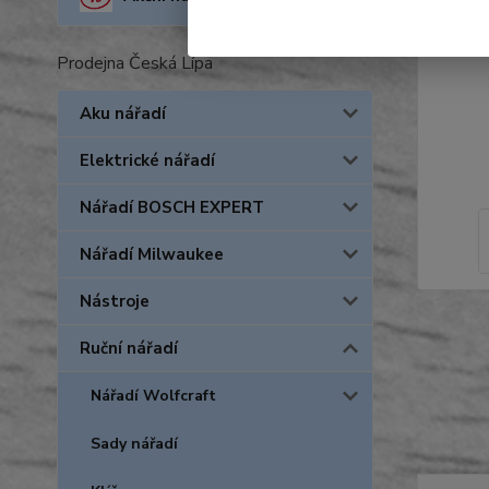
Prodejna Česká Lípa
Aku nářadí
Elektrické nářadí
Nářadí BOSCH EXPERT
Nářadí Milwaukee
Nástroje
Ruční nářadí
Nářadí Wolfcraft
Sady nářadí