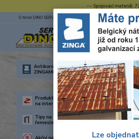
--- Spojovací materiál: 
O firmě DINO SERVIS s.r.o.
ZINGA
Fotogalerie z výstav
Úvod
R
Antikorozní nátěry
ZINGAMETALL
Hlav
Produkty za nejnižší cenu
na internetu
Tipy na dárky pro kutily a
řemeslníky
Lze objednat
Akční nabídka