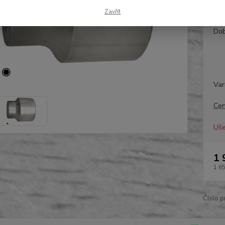
Zavřít
Dos
Dob
Var
Cen
Uše
1 
1 6
Číslo p