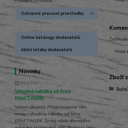
Prodejna Stružnice
Přidat
Ochranné pracovní prostředky
Komen
Online katalogy dodavatelů
Zatím nik
Akční letáky dodavatelů
Přidat
Novinky
Zboží 
09.02.2026
Ruční
Výhodná nabídka od firmy
KRAFTWERK
Vážení zákaznící, Představujeme Vám
novou výhodnou nabídku od firmy
KRAFTWERK. Široký výběr dílenského
vybavení za výhodné ceny. Platnost této