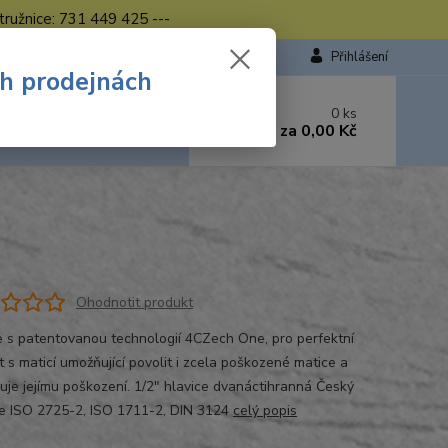
tružnice: 731 449 425 ---
Přihlášení
ch prodejnách
 si rady? Zavolejte.
0
ks
449 423
za
0,00 Kč
od. - 16.00 hod.
Ohodnotit produkt
e s patentovanou technologií 4CZech One, pro perfektní
t s maticí umožňující povolit i zcela poškozené matice a
uje jejímu poškození. 1/2" hlavice dvanáctihranná Český
e ISO 2725-2, ISO 1711-2, DIN 3124
celý popis