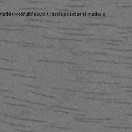
aticí umožňující povolit i zcela poškozené matice a