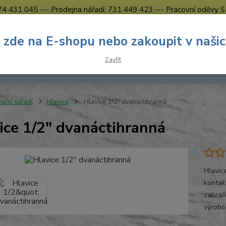
774 431 045 --- Prodejna nářadí: 731 449 423 --- Pracovní oděvy S
Obchodní podmínky
Kontakty Česká Lípa
 zde na E-shopu nebo zakoupit v naši
Nevíte
Hledat
Zavřít
731 
8.00 h
uční nářadí
Hlavice
Hlavice 1/2" dvanáctihranná
ice 1/2" dvanáctihranná
Hlavic
kontak
zabraň
výrobc