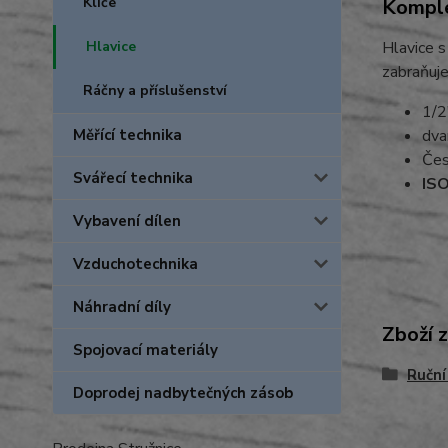
Klíče
Komple
Hlavice
Hlavice s
zabraňuje
Ráčny a příslušenství
1/2
Měřící technika
dva
Čes
Svářecí technika
ISO
Vybavení dílen
Vzduchotechnika
Náhradní díly
Zboží 
Spojovací materiály
Ruční
Doprodej nadbytečných zásob