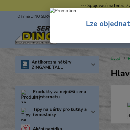
--- Spojovací materiál: 
O firmě DINO SERVIS s.r.o.
ZINGA
Fotogalerie z výstav
Lze objednat
Úvod
R
Antikorozní nátěry
ZINGAMETALL
Hlav
Produkty za nejnižší cenu
na internetu
Tipy na dárky pro kutily a
řemeslníky
Akční nabídka