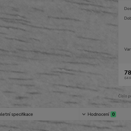
Dos
Dob
Var
78
64 
Číslo p
etní specifikace
Hodnocení
0