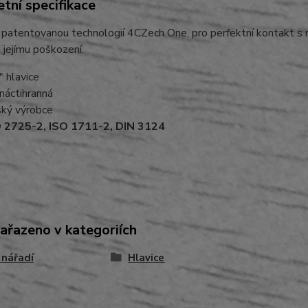
tní specifikace
 patentovanou technologií 4CZech One, pro perfektní kontakt s m
 jejímu poškození.
" hlavice
náctihranná
ký výrobce
 2725-2, ISO 1711-2, DIN 3124
zařazeno v kategoriích
 nářadí
Hlavice