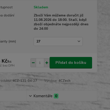
tupnost
Skladem
a dodání
Zboží Vám můžeme doručit již
11.08.2026 do 18:00. Stačí, když
zboží objednáte nejpozději dnes
do 24:00
ianty (mm)
 Kč
/
ks
Přidat do košíku
Kč
bez DPH
roduktu:
4CZ-121-04-27
Výrobce:
4CZech
Komentáře
0