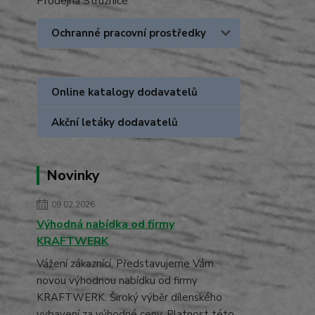
Prodejna Stružnice
Ochranné pracovní prostředky
Online katalogy dodavatelů
Akční letáky dodavatelů
Novinky
09.02.2026
Výhodná nabídka od firmy
KRAFTWERK
Vážení zákaznící, Představujeme Vám
novou výhodnou nabídku od firmy
KRAFTWERK. Široký výběr dílenského
vybavení za výhodné ceny. Platnost této