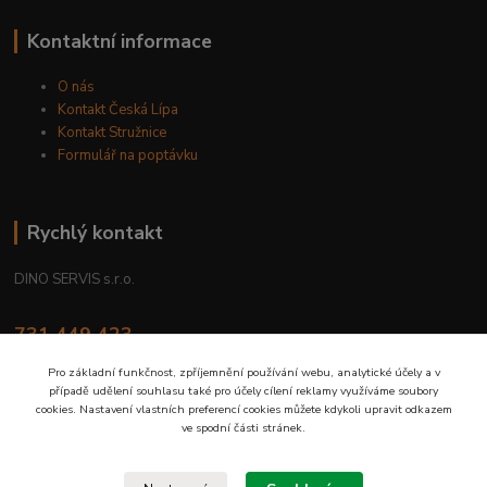
Kontaktní informace
O nás
Kontakt Česká Lípa
Kontakt Stružnice
Formulář na poptávku
Rychlý kontakt
DINO SERVIS s.r.o.
731 449 423
8.00 hod. - 16.00 hod.
Pro základní funkčnost, zpříjemnění používání webu, analytické účely a v
případě udělení souhlasu také pro účely cílení reklamy využíváme soubory
prodejna@dinoservis.cz
cookies. Nastavení vlastních preferencí cookies můžete kdykoli upravit odkazem
ve spodní části stránek.