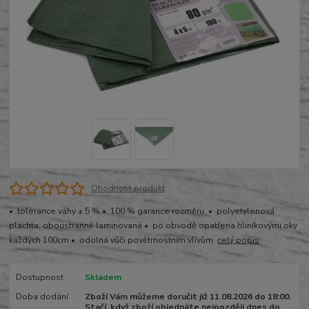
Ohodnotit produkt
• tolerance váhy ± 5 % • 100 % garance rozměru • polyetylenová
plachta, oboustranně laminovaná • po obvodě opatřena hliníkovými oky
každých 100cm • odolná vůči povětrnostním vlivům
celý popis
Dostupnost
Skladem
Doba dodání
Zboží Vám můžeme doručit již 11.08.2026 do 18:00.
Stačí, když zboží objednáte nejpozději dnes do