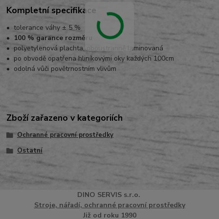
Kompletní specifikace
• tolerance váhy ± 5 %
• 100 % garance rozměru
• polyetylenová plachta, oboustranně laminovaná
• po obvodě opatřena hliníkovými oky každých 100cm
• odolná vůči povětrnostním vlivům
Zboží zařazeno v kategoriích
Ochranné pracovní prostředky
Ostatní
DINO
SERVI
S
s.r.o.
Stroje, nářadí, ochranné pracovní prostředky
Již od roku 1990