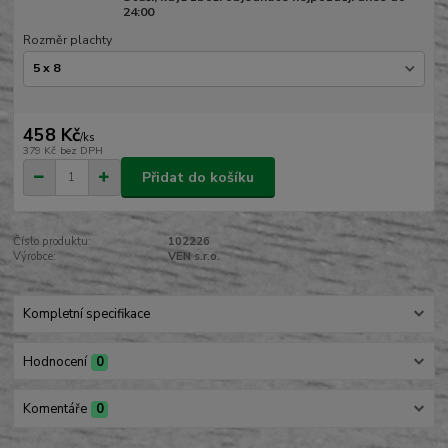
24:00
Rozměr plachty
458 Kč
/
ks
379 Kč
bez DPH
Přidat do košíku
Číslo produktu:
102226
Výrobce:
VEN s.r.o.
Kompletní specifikace
Hodnocení
0
Komentáře
0