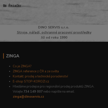
Řezačky
DINO
SERVI
S
s.r.o.
Stroje, nářadí, ochranné pracovní prostředky
Již od roku 1990
ZINGA
Co je ZINGA?
ZINGA reference z ČR a ze světa
Kontakt: prodej a technické poradenství
E-shop STOP-KOROZI.cz
Hledáme prodejce pro regionální prodej produktů ZINGA.
Volejte
734 149 007
nebo napište na email:
zinga@dinoservis.cz