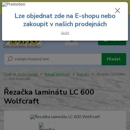
--- Spojovací materiál: 774 431 045 --- Prodejna nářadí: 731 449 423 --
- Pracovní oděvy Stružnice: 731 449 425 ---
Lze objednat zde na E-shopu nebo
0
ks
731 449 423
zakoupit v našich prodejnách
za
0,00 Kč
8.00 hod. - 16.00 hod.
Zavřít
Menu
Hledat
Úvod
Ruční nářadí
Nářadí Wolfcraft
Podlahy
Řezačka laminátu
LC 600 Wolfcraft
Řezačka laminátu LC 600
Wolfcraft