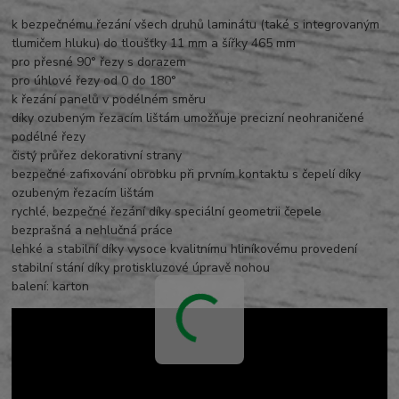
k bezpečnému řezání všech druhů laminátu (také s integrovaným
tlumičem hluku) do tloušťky 11 mm a šířky 465 mm
pro přesné 90° řezy s dorazem
pro úhlové řezy od 0 do 180°
k řezání panelů v podélném směru
díky ozubeným řezacím lištám umožňuje precizní neohraničené
podélné řezy
čistý průřez dekorativní strany
bezpečné zafixování obrobku při prvním kontaktu s čepelí díky
ozubeným řezacím lištám
rychlé, bezpečné řezání díky speciální geometrii čepele
bezprašná a nehlučná práce
lehké a stabilní díky vysoce kvalitnímu hliníkovému provedení
stabilní stání díky protiskluzové úpravě nohou
balení: karton