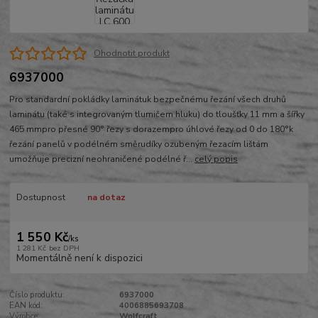
Ohodnotit produkt
6937000
Pro standardní pokládky laminátuk bezpečnému řezání všech druhů
laminátu (také s integrovaným tlumičem hluku) do tloušťky 11 mm a šířky
465 mmpro přesné 90° řezy s dorazempro úhlové řezy od 0 do 180°k
řezání panelů v podélném směrudíky ozubeným řezacím lištám
umožňuje precizní neohraničené podélné ř...
celý popis
Dostupnost
na dotaz
1 550 Kč
/
ks
1 281 Kč
bez DPH
Momentálně není k dispozici
Číslo produktu:
6937000
EAN kód:
4006885693708
Výrobce:
Wolfcraft