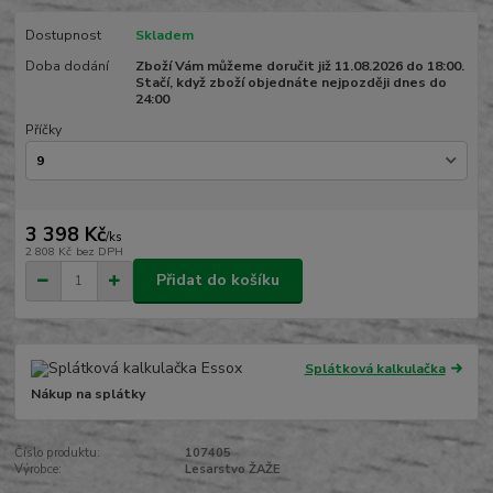
Dostupnost
Skladem
Doba dodání
Zboží Vám můžeme doručit již 11.08.2026 do 18:00.
Stačí, když zboží objednáte nejpozději dnes do
24:00
Příčky
3 398 Kč
/
ks
2 808 Kč
bez DPH
Přidat do košíku
Splátková kalkulačka
Nákup na splátky
Číslo produktu:
107405
Výrobce:
Lesarstvo ŽAŽE