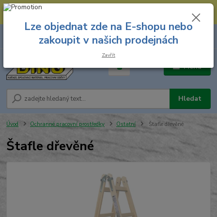
--- Spojovací materiál: 774 431 045 --- Prodejna nářadí: 731 449 423 --
- Pracovní oděvy Stružnice: 731 449 425 ---
Lze objednat zde na E-shopu nebo
0
ks
731 449 423
zakoupit v našich prodejnách
za
0,00 Kč
8.00 hod. - 16.00 hod.
Zavřít
Menu
Hledat
Úvod
Ochranné pracovní prostředky
Ostatní
Štafle dřevěné
Štafle dřevěné