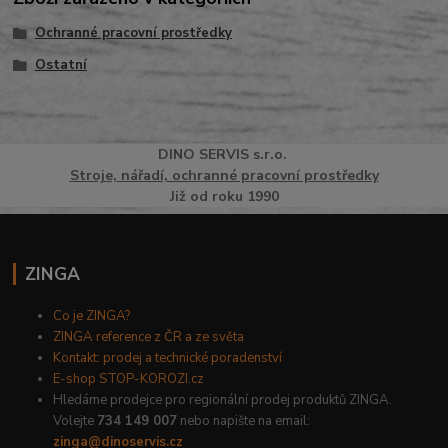
Ochranné pracovní prostředky
Ostatní
DINO
SERVI
S
s.r.o.
Stroje, nářadí, ochranné pracovní prostředky
Již od roku 1990
ZINGA
Co je ZINGA?
ZINGA reference z ČR a ze světa
Kontakt: prodej a technické poradenství
E-shop STOP-KOROZI.cz
Hledáme prodejce pro regionální prodej produktů ZINGA.
Volejte
734 149 007
nebo napište na email:
zinga@dinoservis.cz