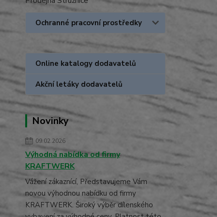
Prodejna Stružnice
Ochranné pracovní prostředky
Online katalogy dodavatelů
Akční letáky dodavatelů
Novinky
09.02.2026
Výhodná nabídka od firmy
KRAFTWERK
Vážení zákaznící, Představujeme Vám
novou výhodnou nabídku od firmy
KRAFTWERK. Široký výběr dílenského
vybavení za výhodné ceny. Platnost této