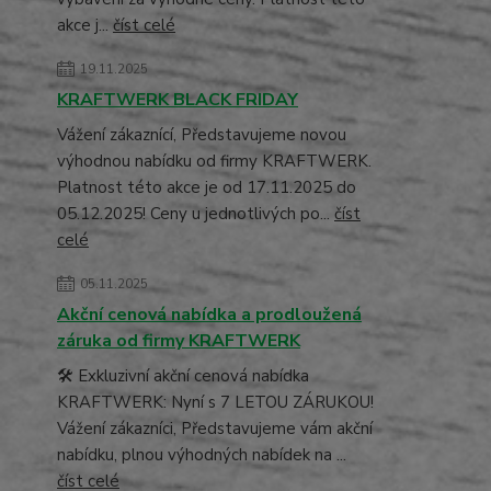
akce j...
číst celé
19.11.2025
KRAFTWERK BLACK FRIDAY
Vážení zákaznící, Představujeme novou
výhodnou nabídku od firmy KRAFTWERK.
Platnost této akce je od 17.11.2025 do
05.12.2025! Ceny u jednotlivých po...
číst
celé
05.11.2025
Akční cenová nabídka a prodloužená
záruka od firmy KRAFTWERK
🛠️ Exkluzivní akční cenová nabídka
KRAFTWERK: Nyní s 7 LETOU ZÁRUKOU!
Vážení zákazníci, Představujeme vám akční
nabídku, plnou výhodných nabídek na ...
číst celé