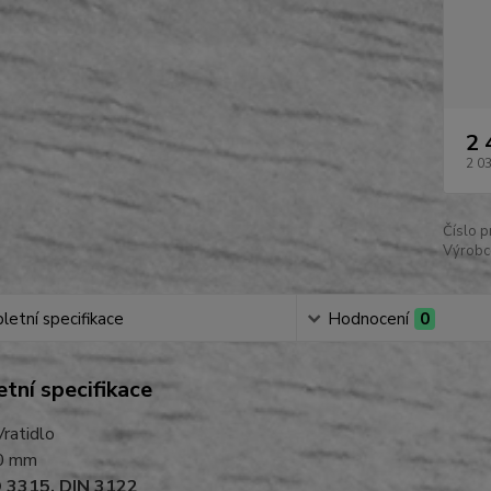
2 
2 0
Číslo p
Výrobc
etní specifikace
Hodnocení
0
tní specifikace
Vratidlo
0 mm
 3315, DIN 3122