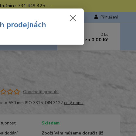
tružnice: 731 449 425 ---
Přihlášení
ch prodejnách
 si rady? Zavolejte.
0
ks
449 423
za
0,00 Kč
od. - 16.00 hod.
Ohodnotit produkt
tidlo 550 mm ISO 3315, DIN 3122
celý popis
tupnost
Skladem
a dodání
Zboží Vám můžeme doručit již