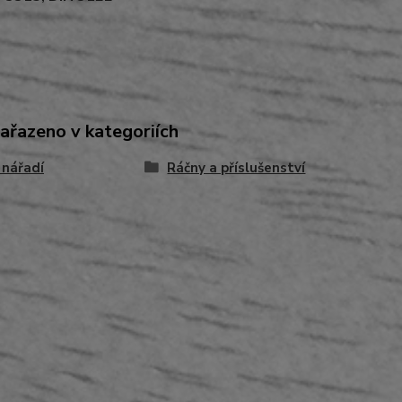
zařazeno v kategoriích
 nářadí
Ráčny a příslušenství