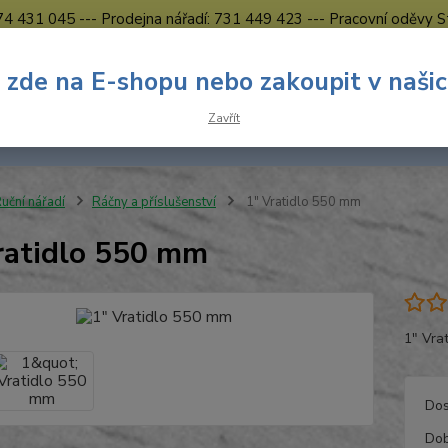
774 431 045 --- Prodejna nářadí: 731 449 423 --- Pracovní oděvy S
Obchodní podmínky
Kontakty Česká Lípa
 zde na E-shopu nebo zakoupit v naši
Nevíte
Hledat
Zavřít
731 
8.00 h
uční nářadí
Ráčny a příslušenství
1" Vratidlo 550 mm
ratidlo 550 mm
1" Vra
Dos
Dob