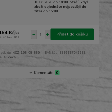
10.08.2026 do 18:00. Stačí, když
zboží objednáte nejpozději do
zítra do 15:00
464 Kč
/
ks
Přidat do košíku
36 Kč
bez DPH
roduktu:
4CZ-105-05-550
EAN kód:
8592667042285
e:
4CZech
Komentáře
0