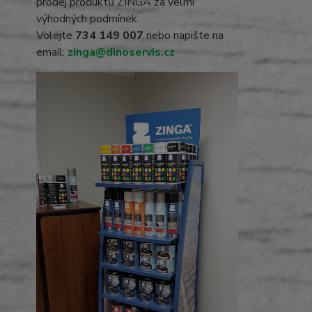
prodej produktů ZINGA za velmi
výhodných podmínek.
Volejte
734 149 007
nebo napište na
email:
zinga@dinoservis.cz