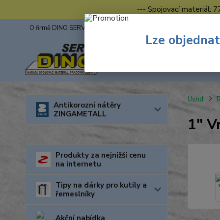
--- Spojovací materiál: 
O firmě DINO SERVIS s.r.o.
ZINGA
Fotogalerie z výstav
Lze objednat
Úvod
R
Antikorozní nátěry
ZINGAMETALL
1" V
Produkty za nejnižší cenu
na internetu
Tipy na dárky pro kutily a
řemeslníky
Akční nabídka