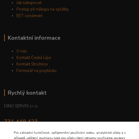
Jak nakupovat
Postup při nákupu na splátky
EET oznámení
Kontaktní informace
O nás
Kontakt Česká Lípa
Kontakt Stružnice
Formulář na poptávku
Rychlý kontakt
DINO SERVIS s.r.o.
731 449 423
8.00 hod. - 16.00 hod.
Pro základní funkčnost, zpříjemnění používání webu, analytické účely a v
případě udělení souhlasu také pro účely cílení reklamy využíváme soubory