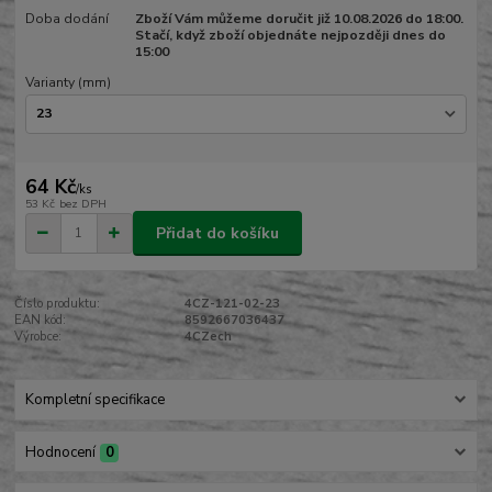
Doba dodání
Zboží Vám můžeme doručit již 10.08.2026 do 18:00.
Stačí, když zboží objednáte nejpozději dnes do
15:00
Varianty (mm)
64 Kč
/
ks
53 Kč
bez DPH
Přidat do košíku
Číslo produktu:
4CZ-121-02-23
EAN kód:
8592667036437
Výrobce:
4CZech
Kompletní specifikace
Hodnocení
0