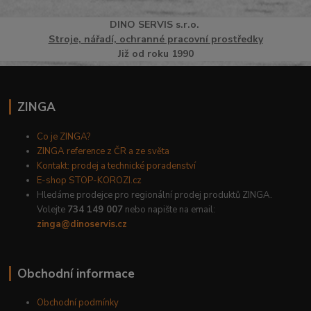
DINO
SERVI
S
s.r.o.
Stroje, nářadí, ochranné pracovní prostředky
Již od roku 1990
ZINGA
Co je ZINGA?
ZINGA reference z ČR a ze světa
Kontakt: prodej a technické poradenství
E-shop STOP-KOROZI.cz
Hledáme prodejce pro regionální prodej produktů ZINGA.
Volejte
734 149 007
nebo napište na email:
zinga@dinoservis.cz
Obchodní informace
Obchodní podmínky