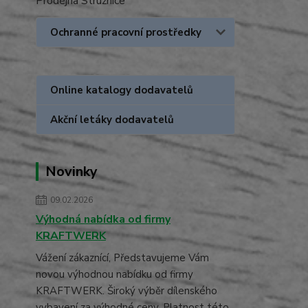
Prodejna Stružnice
Ochranné pracovní prostředky
Online katalogy dodavatelů
Akční letáky dodavatelů
Novinky
09.02.2026
Výhodná nabídka od firmy
KRAFTWERK
Vážení zákaznící, Představujeme Vám
novou výhodnou nabídku od firmy
KRAFTWERK. Široký výběr dílenského
vybavení za výhodné ceny. Platnost této