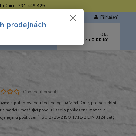
tružnice: 731 449 425 ---
Přihlášení
ch prodejnách
 si rady? Zavolejte.
0
ks
449 423
za
0,00 Kč
od. - 16.00 hod.
Ohodnotit produkt
lavice s patentovanou technologií 4CZech One, pro perfektní
t s maticí umožňující povolit i zcela poškozené matice a
uje jejímu poškození. ISO 2725-2 ISO 1711-2 DIN 3124
celý