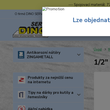
--- Spojovací materiál: 
O firmě DINO SERVIS s.r.o.
ZINGA
Fotogalerie z výstav
Lze objednat
Úvod
R
Antikorozní nátěry
ZINGAMETALL
1/2"
Produkty za nejnižší cenu
na internetu
Tipy na dárky pro kutily a
řemeslníky
Akční nabídka