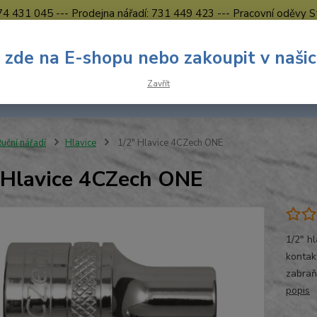
774 431 045 --- Prodejna nářadí: 731 449 423 --- Pracovní oděvy S
Obchodní podmínky
Kontakty Česká Lípa
 zde na E-shopu nebo zakoupit v naši
Nevíte
Hledat
Zavřít
731 
8.00 h
uční nářadí
Hlavice
1/2" Hlavice 4CZech ONE
 Hlavice 4CZech ONE
1/2" h
kontak
zabraň
popis