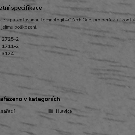
tní specifikace
ice s patentovanou technologií 4CZech One, pro perfektní kontak
 jejímu poškození.
O 2725-2
O 1711-2
N 3124
zařazeno v kategoriích
 nářadí
Hlavice