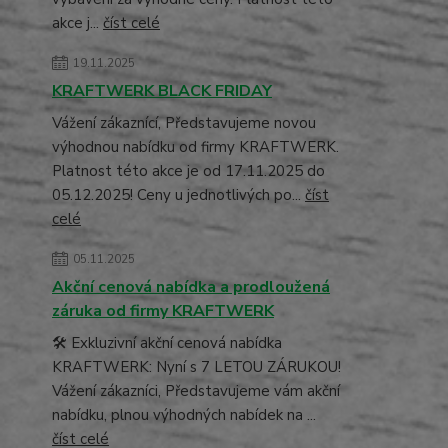
akce j...
číst celé
19.11.2025
KRAFTWERK BLACK FRIDAY
Vážení zákaznící, Představujeme novou
výhodnou nabídku od firmy KRAFTWERK.
Platnost této akce je od 17.11.2025 do
05.12.2025! Ceny u jednotlivých po...
číst
celé
05.11.2025
Akční cenová nabídka a prodloužená
záruka od firmy KRAFTWERK
🛠️ Exkluzivní akční cenová nabídka
KRAFTWERK: Nyní s 7 LETOU ZÁRUKOU!
Vážení zákazníci, Představujeme vám akční
nabídku, plnou výhodných nabídek na ...
číst celé