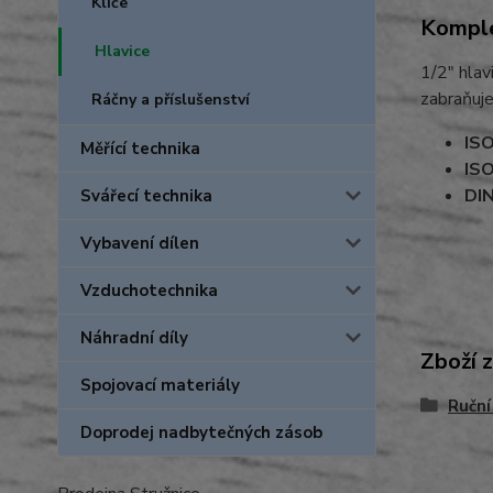
Klíče
Komple
Hlavice
1/2" hlav
zabraňuje
Ráčny a příslušenství
IS
Měřící technika
IS
DI
Svářecí technika
Vybavení dílen
Vzduchotechnika
Náhradní díly
Zboží 
Spojovací materiály
Ruční
Doprodej nadbytečných zásob