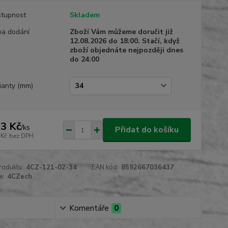
tupnost
Skladem
a dodání
Zboží Vám můžeme doručit již
12.08.2026 do 18:00. Stačí, když
zboží objednáte nejpozději dnes
do 24:00
ianty (mm)
3 Kč
/
ks
Přidat do košíku
 Kč
bez DPH
roduktu:
4CZ-121-02-34
EAN kód:
8592667036437
e:
4CZech
Komentáře
0