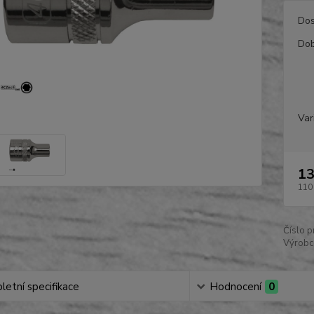
Dos
Dob
Var
13
110
Číslo p
Výrobc
etní specifikace
Hodnocení
0