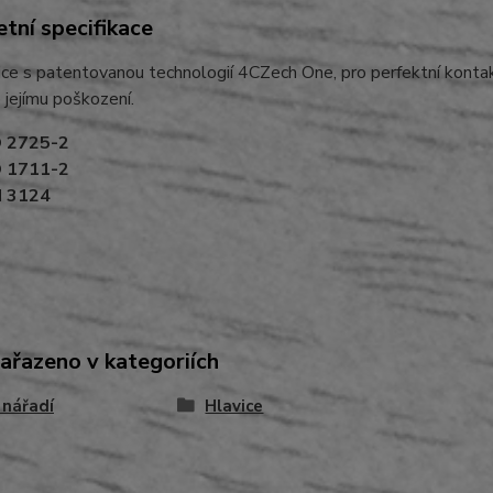
tní specifikace
ice s patentovanou technologií 4CZech One, pro perfektní kontak
 jejímu poškození.
O 2725-2
O 1711-2
N 3124
zařazeno v kategoriích
 nářadí
Hlavice