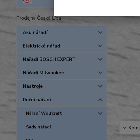
Prodejna Česká Lípa
Aku nářadí
Elektrické nářadí
Nářadí BOSCH EXPERT
Nářadí Milwaukee
Nástroje
Ruční nářadí
Nářadí Wolfcraft
Sady nářadí
Kompl