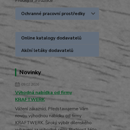
Prodejna Stružnice
Ochranné pracovní prostředky
Online katalogy dodavatelů
Akční letáky dodavatelů
Novinky
09.02.2026
Výhodná nabídka od firmy
KRAFTWERK
Vážení zákaznící, Představujeme Vám
novou výhodnou nabídku od firmy
KRAFTWERK. Široký výběr dílenského
vybavení za výhodné ceny. Platnost této