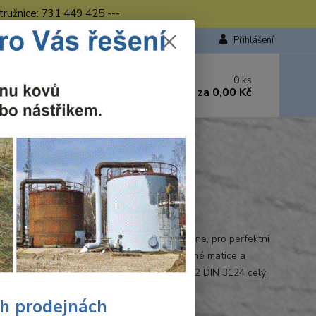
tružnice: 731 449 425 ---
Přihlášení
 si rady? Zavolejte.
0
ks
449 423
za
0,00 Kč
od. - 16.00 hod.
Ohodnotit produkt
lavice s patentovanou technologií 4CZech One, pro perfektní
t s maticí umožňující povolit i zcela poškozené matice a
uje jejímu poškození. ISO 2725-2 ISO 1711-2 DIN 3124
celý
ch prodejnách