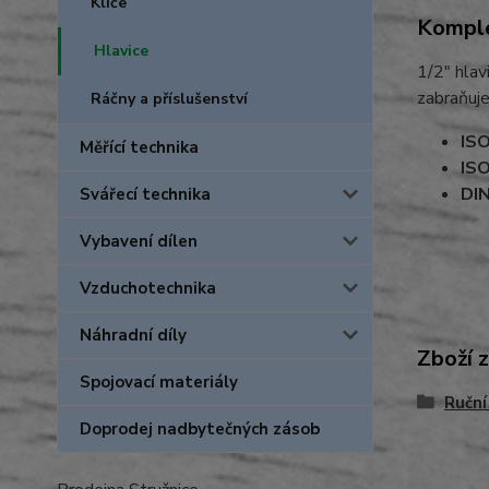
Klíče
Komple
Hlavice
1/2" hlav
zabraňuje
Ráčny a příslušenství
IS
Měřící technika
IS
DI
Svářecí technika
Vybavení dílen
Vzduchotechnika
Náhradní díly
Zboží 
Spojovací materiály
Ruční
Doprodej nadbytečných zásob