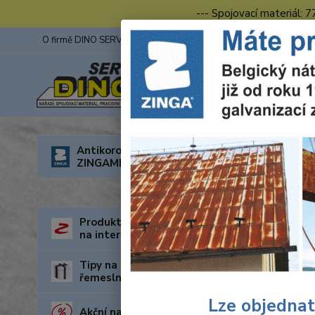
--- Spojovací materiál: 
O firmě DINO SERVIS s.r.o.
ZINGA
Fotogalerie z výstav
Úvod
R
Antikorozní nátěry
ZINGAMETALL
1/2"
Produkty za nejnižší cenu
na internetu
Tipy na dárky pro kutily a
řemeslníky
Lze objednat
Akční nabídka