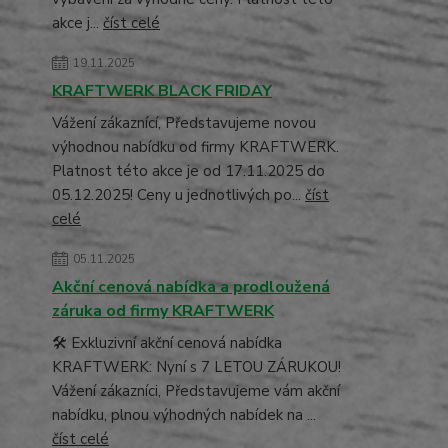
akce j...
číst celé
19.11.2025
KRAFTWERK BLACK FRIDAY
Vážení zákaznící, Představujeme novou
výhodnou nabídku od firmy KRAFTWERK.
Platnost této akce je od 17.11.2025 do
05.12.2025! Ceny u jednotlivých po...
číst
celé
05.11.2025
Akční cenová nabídka a prodloužená
záruka od firmy KRAFTWERK
🛠️ Exkluzivní akční cenová nabídka
KRAFTWERK: Nyní s 7 LETOU ZÁRUKOU!
Vážení zákazníci, Představujeme vám akční
nabídku, plnou výhodných nabídek na ...
číst celé