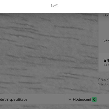
Zavřít
Dos
Dob
Var
64
53 
Číslo p
Výrobc
etní specifikace
Hodnocení
0