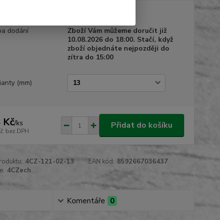
tupnost
Skladem
a dodání
Zboží Vám můžeme doručit již
10.08.2026 do 18:00. Stačí, když
zboží objednáte nejpozději do
zítra do 15:00
ianty (mm)
 Kč
/
ks
Přidat do košíku
Kč
bez DPH
roduktu:
4CZ-121-02-13
EAN kód:
8592667036437
e:
4CZech
Komentáře
0