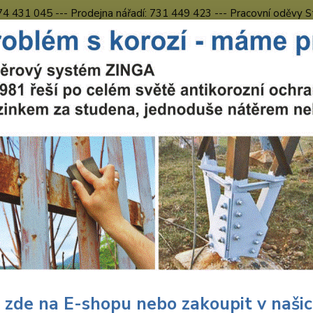
774 431 045 --- Prodejna nářadí: 731 449 423 --- Pracovní oděvy S
Obchodní podmínky
Kontakty Česká Lípa
Nevíte
Hledat
731 
8.00 h
uční nářadí
Hlavice
1/2" Hlavice 4CZech ONE
 Hlavice 4CZech ONE
1/2" h
kontak
zabraň
popis
 zde na E-shopu nebo zakoupit v naši