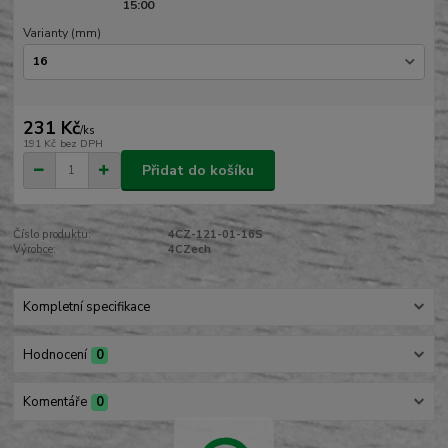
15:00
Varianty (mm)
231 Kč
/
ks
191 Kč
bez DPH
Přidat do košíku
Číslo produktu:
4CZ-121-01-16S
Výrobce:
4CZech
Kompletní specifikace
Hodnocení
0
Komentáře
0