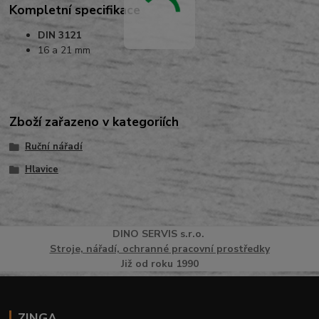
Kompletní specifikace
DIN 3121
16 a 21 mm
Zboží zařazeno v kategoriích
Ruční nářadí
Hlavice
DINO
SERVI
S
s.r.o.
Stroje, nářadí, ochranné pracovní prostředky
Již od roku 1990
ZINGA