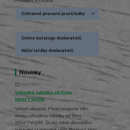
Prodejna Stružnice
Ochranné pracovní prostředky
Online katalogy dodavatelů
Akční letáky dodavatelů
Novinky
09.02.2026
Výhodná nabídka od firmy
KRAFTWERK
Vážení zákaznící, Představujeme Vám
novou výhodnou nabídku od firmy
KRAFTWERK. Široký výběr dílenského
vybavení za výhodné ceny. Platnost této