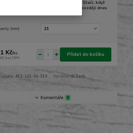
10.08.2026 do 18:00. Stačí, když
zboží objednáte nejpozději dnes
do 15:00
ianty (mm)
1 Kč
/
ks
Přidat do košíku
 Kč
bez DPH
roduktu:
4CZ-121-01-21S
Výrobce:
4CZech
Komentáře
0