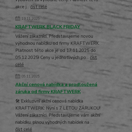
akce j...
číst celé
19.11.2025
KRAFTWERK BLACK FRIDAY
Vážení zákaznící, Představujeme novou
výhodnou nabídku od firmy KRAFTWERK.
Platnost této akce je od 17.11.2025 do
05.12.2025! Ceny u jednotlivých po...
číst
celé
05.11.2025
Akční cenová nabídka a prodloužená
záruka od firmy KRAFTWERK
🛠️ Exkluzivní akční cenová nabídka
KRAFTWERK: Nyní s 7 LETOU ZÁRUKOU!
Vážení zákazníci, Představujeme vám akční
nabídku, plnou výhodných nabídek na ...
číst celé