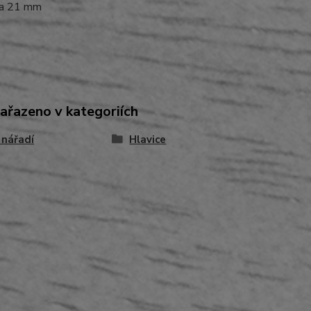
a 21 mm
zařazeno v kategoriích
 nářadí
Hlavice