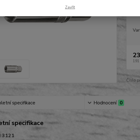
Zavřít
Var
23
191
Číslo p
etní specifikace
Hodnocení
0
tní specifikace
N 3121