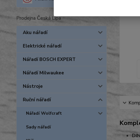
Prodejna Česká Lípa
Aku nářadí
Elektrické nářadí
Nářadí BOSCH EXPERT
Nářadí Milwaukee
Nástroje
Ruční nářadí
Kompl
Nářadí Wolfcraft
Komple
Sady nářadí
DI