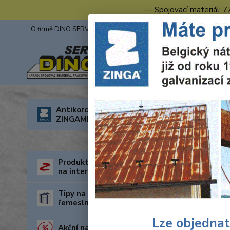
--- Spojovací materiál: 
O firmě DINO SERVIS s.r.o.
ZINGA
Fotogalerie z výstav
Úvod
R
Antikorozní nátěry
ZINGAMETALL
1/2"
Produkty za nejnižší cenu
na internetu
Tipy na dárky pro kutily a
řemeslníky
Lze objednat
Akční nabídka