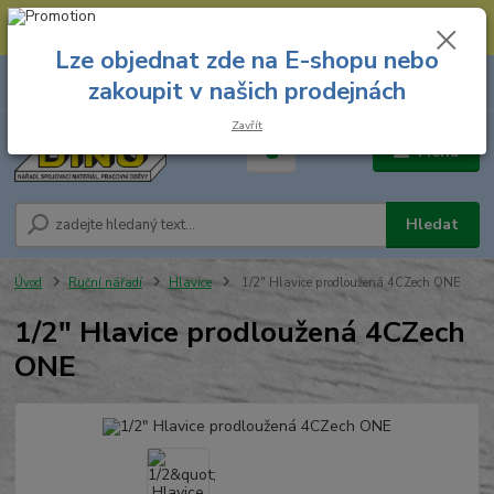
--- Spojovací materiál: 774 431 045 --- Prodejna nářadí: 731 449 423 --
- Pracovní oděvy Stružnice: 731 449 425 ---
Lze objednat zde na E-shopu nebo
0
ks
731 449 423
zakoupit v našich prodejnách
za
0,00 Kč
8.00 hod. - 16.00 hod.
Zavřít
Menu
Hledat
Úvod
Ruční nářadí
Hlavice
1/2" Hlavice prodloužená 4CZech ONE
1/2" Hlavice prodloužená 4CZech
ONE