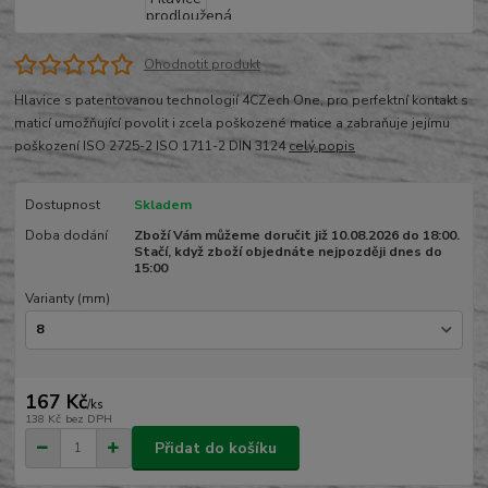
Ohodnotit produkt
Hlavice s patentovanou technologií 4CZech One, pro perfektní kontakt s
maticí umožňující povolit i zcela poškozené matice a zabraňuje jejímu
poškození ISO 2725-2 ISO 1711-2 DIN 3124
celý popis
Dostupnost
Skladem
Doba dodání
Zboží Vám můžeme doručit již 10.08.2026 do 18:00.
Stačí, když zboží objednáte nejpozději dnes do
15:00
Varianty (mm)
167 Kč
/
ks
138 Kč
bez DPH
Přidat do košíku