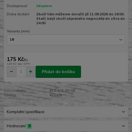
Dostupnost
Skladem
Doba dodání
Zboží Vám můžeme doručit již 11.08.2026 do 18:00.
Stačí, když zboží objednáte nejpozději do zítra do
24:00
Varianty (mm)
175 Kč
/
ks
145 Kč
bez DPH
Přidat do košíku
Číslo produktu:
4CZ-121-03-18
Výrobce:
4CZech
Kompletní specifikace
Hodnocení
0