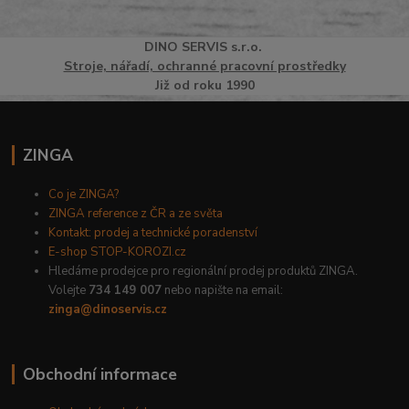
DINO
SERVI
S
s.r.o.
Stroje, nářadí, ochranné pracovní prostředky
Již od roku 1990
ZINGA
Co je ZINGA?
ZINGA reference z ČR a ze světa
Kontakt: prodej a technické poradenství
E-shop STOP-KOROZI.cz
Hledáme prodejce pro regionální prodej produktů ZINGA.
Volejte
734 149 007
nebo napište na email:
zinga@dinoservis.cz
Obchodní informace