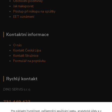
Obchodní podmínky
Jak nakupovat
Postup při nákupu na splátky
EET oznámení
Kontaktní informace
O nás
Kontakt Česká Lípa
Kontakt Stružnice
Formulář na poptávku
Rychlý kontakt
DINO SERVIS s.r.o.
731 449 423
8.00 hod. - 16.00 hod.
Pro základní funkčnost, zpříjemnění používání webu, analytické účely a v