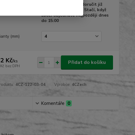
a dodání
Zboží Vám můžeme doručit již
10.08.2026 do 18:00. Stačí, když
zboží objednáte nejpozději dnes
do 15:00
ianty (mm)
2 Kč
/
ks
Přidat do košíku
 Kč
bez DPH
roduktu:
4CZ-122-03-04
Výrobce:
4CZech
Komentáře
0