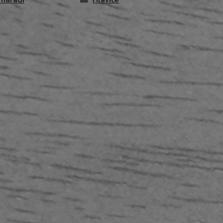
 nářadí
Hlavice