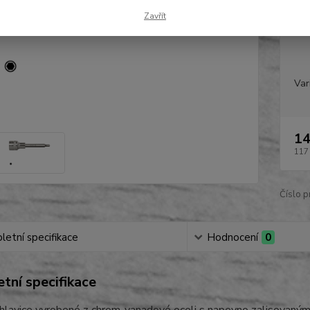
Dob
Zavřít
Var
14
117
Číslo p
etní specifikace
Hodnocení
0
tní specifikace