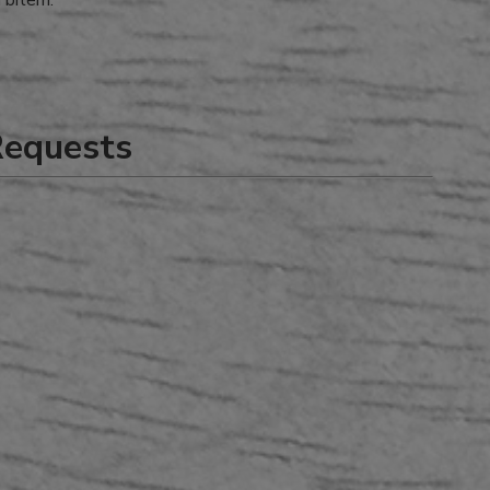
 bitem.
Requests