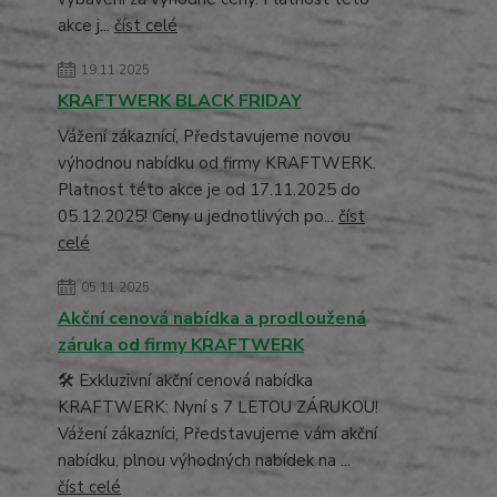
akce j...
číst celé
19.11.2025
KRAFTWERK BLACK FRIDAY
Vážení zákaznící, Představujeme novou
výhodnou nabídku od firmy KRAFTWERK.
Platnost této akce je od 17.11.2025 do
05.12.2025! Ceny u jednotlivých po...
číst
celé
05.11.2025
Akční cenová nabídka a prodloužená
záruka od firmy KRAFTWERK
🛠️ Exkluzivní akční cenová nabídka
KRAFTWERK: Nyní s 7 LETOU ZÁRUKOU!
Vážení zákazníci, Představujeme vám akční
nabídku, plnou výhodných nabídek na ...
číst celé