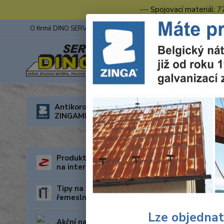
--- Spojovací materiál: 
O firmě DINO SERVIS s.r.o.
ZINGA
Fotogalerie z výstav
Úvod
R
Antikorozní nátěry
ZINGAMETALL
1/2"
Produkty za nejnižší cenu
na internetu
Tipy na dárky pro kutily a
řemeslníky
Lze objednat
Akční nabídka