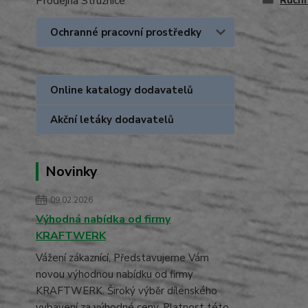
Prodejna Stružnice
Ruční
Ochranné pracovní prostředky
Online katalogy dodavatelů
Akční letáky dodavatelů
Novinky
09.02.2026
Výhodná nabídka od firmy
KRAFTWERK
Vážení zákaznící, Představujeme Vám
novou výhodnou nabídku od firmy
KRAFTWERK. Široký výběr dílenského
vybavení za výhodné ceny. Platnost této