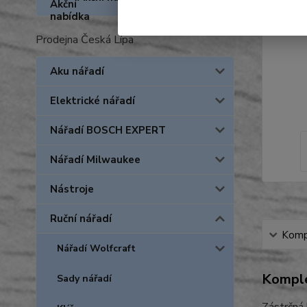
Prodejna Česká Lípa
Aku nářadí
Elektrické nářadí
Nářadí BOSCH EXPERT
Nářadí Milwaukee
Nástroje
Ruční nářadí
Kompl
Nářadí Wolfcraft
Komple
Sady nářadí