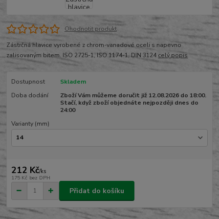
Ohodnotit produkt
Zástrčná hlavice vyrobené z chrom-vanadové oceli s napevno
zalisovaným bitem. ISO 2725-1, ISO 1174-1, DIN 3124
celý popis
Dostupnost
Skladem
Doba dodání
Zboží Vám můžeme doručit již 12.08.2026 do 18:00.
Stačí, když zboží objednáte nejpozději dnes do
24:00
Varianty (mm)
212 Kč
/
ks
175 Kč
bez DPH
Přidat do košíku