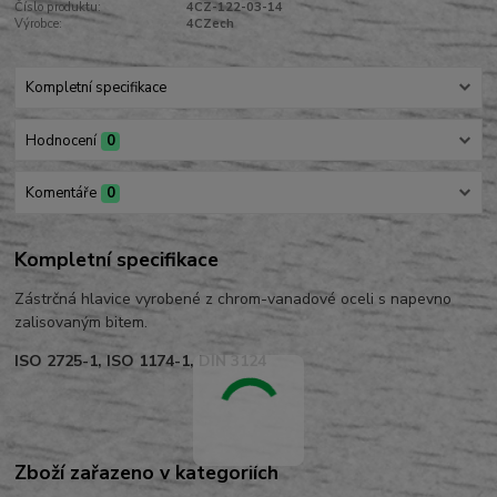
Číslo produktu:
4CZ-122-03-14
Výrobce:
4CZech
Kompletní specifikace
Hodnocení
0
Komentáře
0
Kompletní specifikace
Zástrčná hlavice vyrobené z chrom-vanadové oceli s napevno
zalisovaným bitem.
ISO 2725-1, ISO 1174-1, DIN 3124
Zboží zařazeno v kategoriích