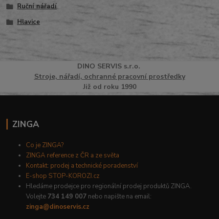
Ruční nářadí
Hlavice
DINO
SERVI
S
s.r.o.
Stroje, nářadí, ochranné pracovní prostředky
Již od roku 1990
ZINGA
Co je ZINGA?
ZINGA reference z ČR a ze světa
Kontakt: prodej a technické poradenství
E-shop STOP-KOROZI.cz
Hledáme prodejce pro regionální prodej produktů ZINGA.
Volejte
734 149 007
nebo napište na email:
zinga@dinoservis.cz