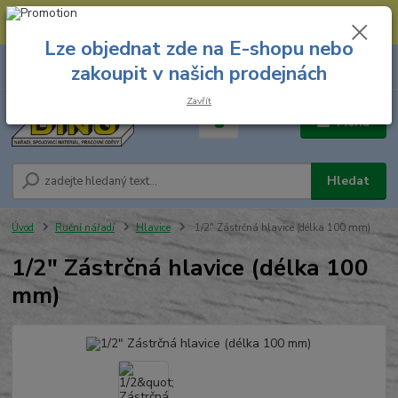
--- Spojovací materiál: 774 431 045 --- Prodejna nářadí: 731 449 423 --
- Pracovní oděvy Stružnice: 731 449 425 ---
Lze objednat zde na E-shopu nebo
0
ks
731 449 423
zakoupit v našich prodejnách
za
0,00 Kč
8.00 hod. - 16.00 hod.
Zavřít
Menu
Hledat
Úvod
Ruční nářadí
Hlavice
1/2" Zástrčná hlavice (délka 100 mm)
1/2" Zástrčná hlavice (délka 100
mm)