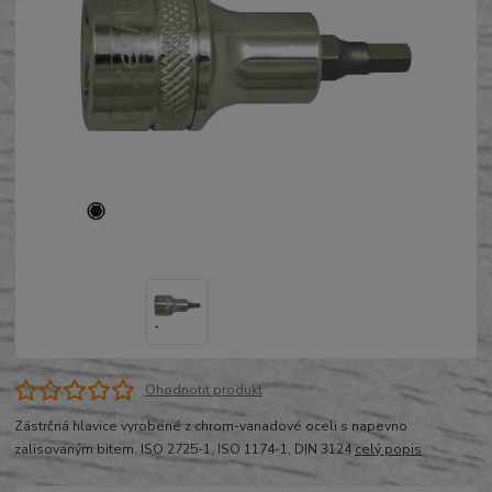
Ohodnotit produkt
Zástrčná hlavice vyrobené z chrom-vanadové oceli s napevno
zalisovaným bitem. ISO 2725-1, ISO 1174-1, DIN 3124
celý popis