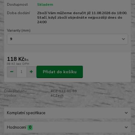
Dostupnost
Skladem
Doba dodání
Zboží Vám můžeme doručit již 11.08.2026 do 18:00.
Stačí, když zboží objednáte nejpozději dnes do
24:00
Varianty (mm)
118 Kč
/
ks
98 Kč
bez DPH
Přidat do košíku
Číslo produktu:
4CZ-122-01-09
Výrobce:
4CZech
Kompletní specifikace
Hodnocení
0