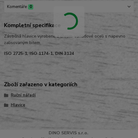
Komentáře
0
Kompletní specifikace
Zástrčná hlavice vyrobené z chrom-vanadové oceli s napevno
zalisovaným bitem.
ISO 2725-1, ISO 1174-1, DIN 3124
Zboží zařazeno v kategoriích
Ruční nářadí
Hlavice
DINO
SERVI
S
s.r.o.