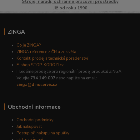
Stroje, nářadí, ochranné pracovní prostředky
Již od roku 1990
ZINGA
Co je ZINGA?
ZINGA reference z ČR a ze světa
Kontakt: prodej a technické poradenství
E-shop STOP-KOROZI.cz
Hledáme prodejce pro regionální prodej produktů ZINGA.
Volejte
734 149 007
nebo napište na email:
zinga@dinoservis.cz
Obchodní informace
Obchodní podmínky
Jak nakupovat
Postup při nákupu na splátky
EET oznámení