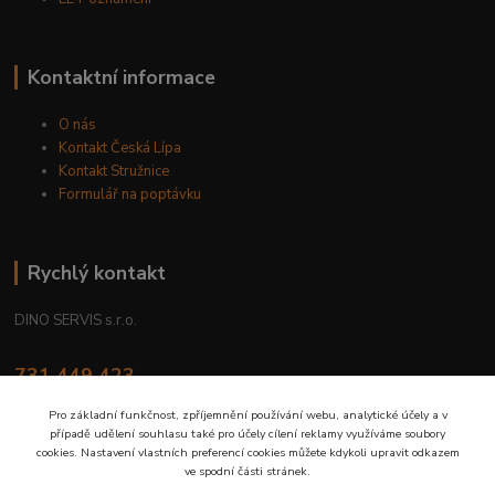
Kontaktní informace
O nás
Kontakt Česká Lípa
Kontakt Stružnice
Formulář na poptávku
Rychlý kontakt
DINO SERVIS s.r.o.
731 449 423
8.00 hod. - 16.00 hod.
Pro základní funkčnost, zpříjemnění používání webu, analytické účely a v
případě udělení souhlasu také pro účely cílení reklamy využíváme soubory
prodejna@dinoservis.cz
cookies. Nastavení vlastních preferencí cookies můžete kdykoli upravit odkazem
ve spodní části stránek.