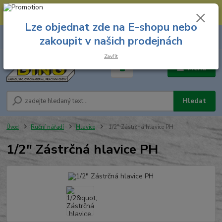
--- Spojovací materiál: 774 431 045 --- Prodejna nářadí: 731 449 423 --
- Pracovní oděvy Stružnice: 731 449 425 ---
Lze objednat zde na E-shopu nebo
0
ks
731 449 423
zakoupit v našich prodejnách
za
0,00 Kč
8.00 hod. - 16.00 hod.
Zavřít
Menu
Hledat
Úvod
Ruční nářadí
Hlavice
1/2" Zástrčná hlavice PH
1/2" Zástrčná hlavice PH