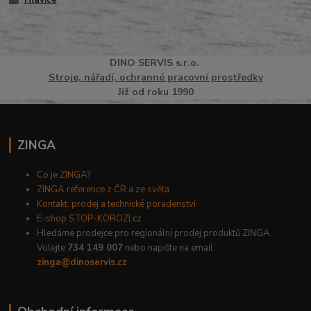
Hlavice
DINO
SERVI
S
s.r.o.
Stroje, nářadí, ochranné pracovní prostředky
Již od roku 1990
ZINGA
Co je ZINGA?
ZINGA reference z ČR a ze světa
Kontakt: prodej a technické poradenství
E-shop STOP-KOROZI.cz
Hledáme prodejce pro regionální prodej produktů ZINGA.
Volejte
734 149 007
nebo napište na email:
zinga@dinoservis.cz