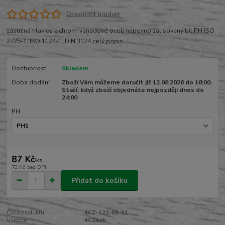
Ohodnotit produkt
zástrčná hlavice z chrom-vanadové oceli napevno zalisovaný bit PH ISO
2725-1, ISO 1174-1, DIN 3124
celý popis
Dostupnost
Skladem
Doba dodání
Zboží Vám můžeme doručit již 12.08.2026 do 18:00.
Stačí, když zboží objednáte nejpozději dnes do
24:00
PH
87 Kč
/
ks
72 Kč
bez DPH
Přidat do košíku
Číslo produktu:
4CZ-122-09-01
Výrobce:
4CZech