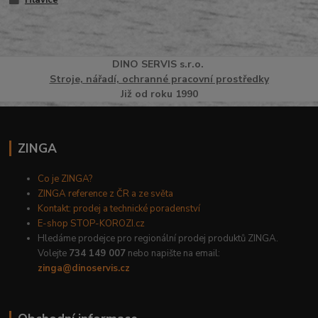
Hlavice
DINO
SERVI
S
s.r.o.
Stroje, nářadí, ochranné pracovní prostředky
Již od roku 1990
ZINGA
Co je ZINGA?
ZINGA reference z ČR a ze světa
Kontakt: prodej a technické poradenství
E-shop STOP-KOROZI.cz
Hledáme prodejce pro regionální prodej produktů ZINGA.
Volejte
734 149 007
nebo napište na email:
zinga@dinoservis.cz