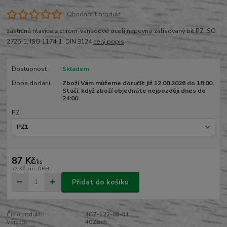
Ohodnotit produkt
zástrčná hlavice z chrom-vanadové oceli napevno zalisovaný bit PZ ISO
2725-1, ISO 1174-1, DIN 3124
celý popis
Dostupnost
Skladem
Doba dodání
Zboží Vám můžeme doručit již 12.08.2026 do 18:00.
Stačí, když zboží objednáte nejpozději dnes do
24:00
PZ
87 Kč
/
ks
72 Kč
bez DPH
Přidat do košíku
Číslo produktu:
4CZ-122-08-01
Výrobce:
4CZech