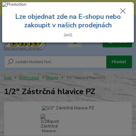
--- Spojovací materiál: 774 431 045 --- Prodejna nářadí: 731 449 423 --
- Pracovní oděvy Stružnice: 731 449 425 ---
Lze objednat zde na E-shopu nebo
0
ks
731 449 423
zakoupit v našich prodejnách
za
0,00 Kč
8.00 hod. - 16.00 hod.
Zavřít
Menu
Hledat
Úvod
Ruční nářadí
Hlavice
1/2" Zástrčná hlavice PZ
1/2" Zástrčná hlavice PZ