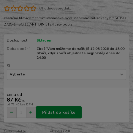
Ohodnotit produkt
zástrčná hlavice z chrom-vanadové oceli napevno zalisovaný bit SL ISO
2725-1, ISO 1174-1, DIN 3124
celý popis
Dostupnost
Skladem
Doba dodání
Zboží Vám můžeme doručit již 12.08.2026 do 18:00.
Stačí, když zboží objednáte nejpozději dnes do
24:00
SL
cena od
87 Kč
/
ks
od
72 Kč
bez DPH
Přidat do košíku
Číslo produktu:
4CZ-122-10