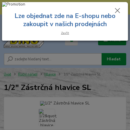
--- Spojovací materiál: 774 431 045 --- Prodejna nářadí: 731 449 423 --
- Pracovní oděvy Stružnice: 731 449 425 ---
Lze objednat zde na E-shopu nebo
0
ks
731 449 423
zakoupit v našich prodejnách
za
0,00 Kč
8.00 hod. - 16.00 hod.
Zavřít
Menu
Hledat
Úvod
Ruční nářadí
Hlavice
1/2" Zástrčná hlavice SL
1/2" Zástrčná hlavice SL