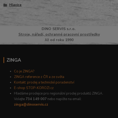
Hlavice
DINO
SERVI
S
s.r.o.
Stroje, nářadí, ochranné pracovní prostředky
Již od roku 1990
ZINGA
Co je ZINGA?
ZINGA reference z ČR a ze světa
Kontakt: prodej a technické poradenství
E-shop STOP-KOROZI.cz
Hledáme prodejce pro regionální prodej produktů ZINGA.
Volejte
734 149 007
nebo napište na email:
zinga@dinoservis.cz