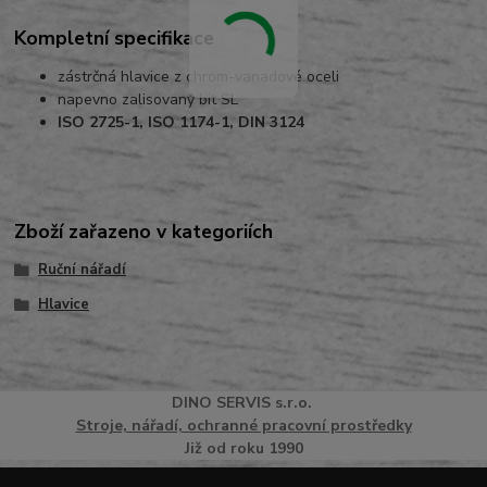
Kompletní specifikace
zástrčná hlavice z chrom-vanadové oceli
napevno zalisovaný bit SL
ISO 2725-1, ISO 1174-1, DIN 3124
Zboží zařazeno v kategoriích
Ruční nářadí
Hlavice
DINO
SERVI
S
s.r.o.
Stroje, nářadí, ochranné pracovní prostředky
Již od roku 1990