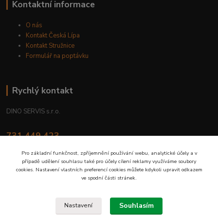
Kontaktní informace
O nás
Kontakt Česká Lípa
Kontakt Stružnice
Formulář na poptávku
Rychlý kontakt
DINO SERVIS s.r.o.
731 449 423
8.00 hod. - 16.00 hod.
Pro základní funkčnost, zpříjemnění používání webu, analytické účely a v
případě udělení souhlasu také pro účely cílení reklamy využíváme soubory
prodejna@dinoservis.cz
cookies. Nastavení vlastních preferencí cookies můžete kdykoli upravit odkazem
ve spodní části stránek.
Souhlasím
Nastavení