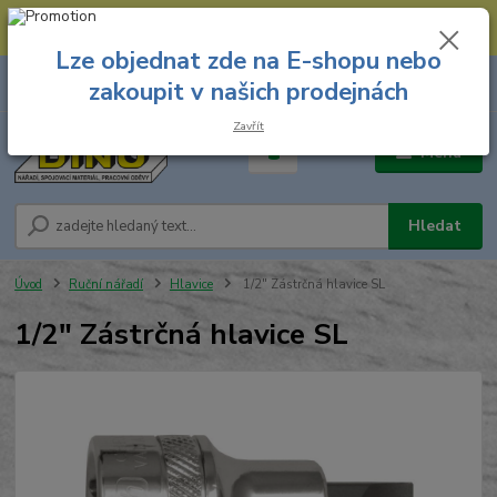
--- Spojovací materiál: 774 431 045 --- Prodejna nářadí: 731 449 423 --
- Pracovní oděvy Stružnice: 731 449 425 ---
Lze objednat zde na E-shopu nebo
0
ks
731 449 423
zakoupit v našich prodejnách
za
0,00 Kč
8.00 hod. - 16.00 hod.
Zavřít
Menu
Hledat
Úvod
Ruční nářadí
Hlavice
1/2" Zástrčná hlavice SL
1/2" Zástrčná hlavice SL