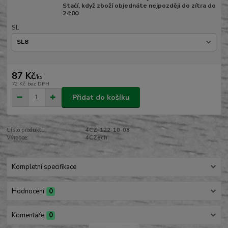
Stačí, když zboží objednáte nejpozději do zítra do
24:00
SL
87 Kč
/
ks
72 Kč
bez DPH
Přidat do košíku
Číslo produktu:
4CZ-122-10-08
Výrobce:
4CZech
Kompletní specifikace
Hodnocení
0
Komentáře
0