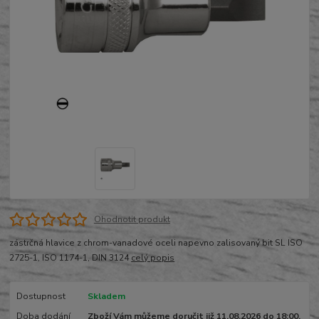
Ohodnotit produkt
zástrčná hlavice z chrom-vanadové oceli napevno zalisovaný bit SL ISO
2725-1, ISO 1174-1, DIN 3124
celý popis
Dostupnost
Skladem
Doba dodání
Zboží Vám můžeme doručit již 11.08.2026 do 18:00.