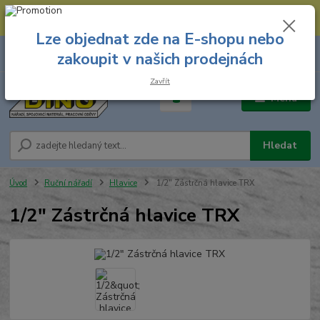
--- Spojovací materiál: 774 431 045 --- Prodejna nářadí: 731 449 423 --
- Pracovní oděvy Stružnice: 731 449 425 ---
Lze objednat zde na E-shopu nebo
0
ks
731 449 423
zakoupit v našich prodejnách
za
0,00 Kč
8.00 hod. - 16.00 hod.
Zavřít
Menu
Hledat
Úvod
Ruční nářadí
Hlavice
1/2" Zástrčná hlavice TRX
1/2" Zástrčná hlavice TRX