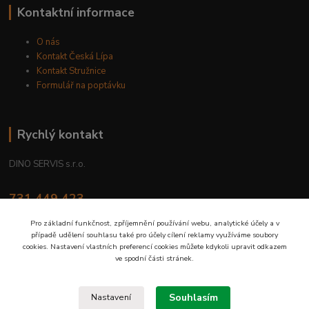
Kontaktní informace
O nás
Kontakt Česká Lípa
Kontakt Stružnice
Formulář na poptávku
Rychlý kontakt
DINO SERVIS s.r.o.
731 449 423
8.00 hod. - 16.00 hod.
Pro základní funkčnost, zpříjemnění používání webu, analytické účely a v
případě udělení souhlasu také pro účely cílení reklamy využíváme soubory
prodejna@dinoservis.cz
cookies. Nastavení vlastních preferencí cookies můžete kdykoli upravit odkazem
ve spodní části stránek.
Souhlasím
Nastavení