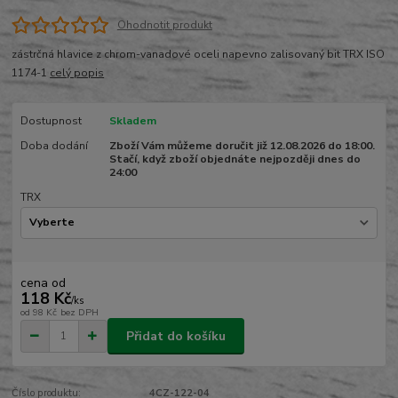
Ohodnotit produkt
zástrčná hlavice z chrom-vanadové oceli napevno zalisovaný bit TRX ISO
1174-1
celý popis
Dostupnost
Skladem
Doba dodání
Zboží Vám můžeme doručit již 12.08.2026 do 18:00.
Stačí, když zboží objednáte nejpozději dnes do
24:00
TRX
cena od
118 Kč
/
ks
od
98 Kč
bez DPH
Přidat do košíku
Číslo produktu:
4CZ-122-04