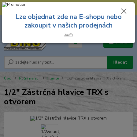
--- Spojovací materiál: 774 431 045 --- Prodejna nářadí: 731 449 423 --
- Pracovní oděvy Stružnice: 731 449 425 ---
Lze objednat zde na E-shopu nebo
0
ks
731 449 423
zakoupit v našich prodejnách
za
0,00 Kč
8.00 hod. - 16.00 hod.
Zavřít
Menu
Hledat
Úvod
Ruční nářadí
Hlavice
1/2" Zástrčná hlavice TRX s otvorem
1/2" Zástrčná hlavice TRX s
otvorem