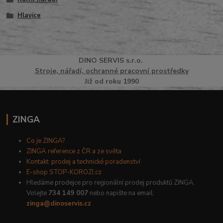
Hlavice
DINO
SERVI
S
s.r.o.
Stroje, nářadí, ochranné pracovní prostředky
Již od roku 1990
ZINGA
Co je ZINGA?
ZINGA reference z ČR a ze světa
Kontakt: prodej a technické poradenství
E-shop STOP-KOROZI.cz
Hledáme prodejce pro regionální prodej produktů ZINGA.
Volejte
734 149 007
nebo napište na email:
zinga@dinoservis.cz