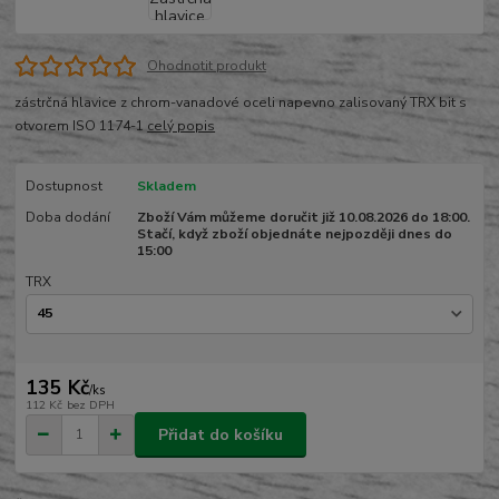
Ohodnotit produkt
zástrčná hlavice z chrom-vanadové oceli napevno zalisovaný TRX bit s
otvorem ISO 1174-1
celý popis
Dostupnost
Skladem
Doba dodání
Zboží Vám můžeme doručit již 10.08.2026 do 18:00.
Stačí, když zboží objednáte nejpozději dnes do
15:00
TRX
135 Kč
/
ks
112 Kč
bez DPH
Přidat do košíku