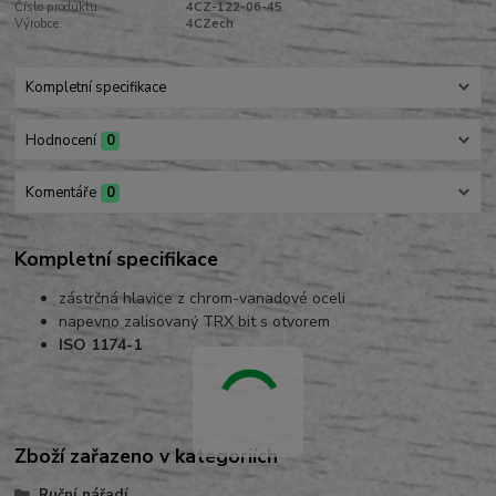
Číslo produktu:
4CZ-122-06-45
Výrobce:
4CZech
Kompletní specifikace
Hodnocení
0
Komentáře
0
Kompletní specifikace
zástrčná hlavice z chrom-vanadové oceli
napevno zalisovaný TRX bit s otvorem
ISO 1174-1
Zboží zařazeno v kategoriích
Ruční nářadí