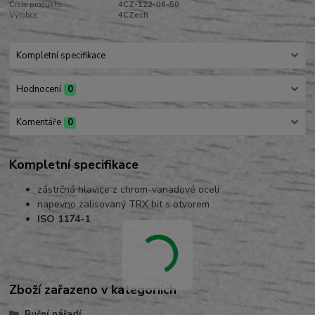
Číslo produktu:
4CZ-122-06-50
Výrobce:
4CZech
Kompletní specifikace
Hodnocení
0
Komentáře
0
Kompletní specifikace
zástrčná hlavice z chrom-vanadové oceli
napevno zalisovaný TRX bit s otvorem
ISO 1174-1
Zboží zařazeno v kategoriích
Ruční nářadí