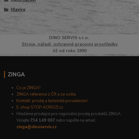
Hlavice
DINO
SERVI
S
s.r.o.
Stroje, nářadí, ochranné pracovní prostředky
Již od roku 1990
ZINGA
Co je ZINGA?
ZINGA reference z ČR a ze světa
Kontakt: prodej a technické poradenství
E-shop STOP-KOROZI.cz
Hledáme prodejce pro regionální prodej produktů ZINGA.
Volejte
734 149 007
nebo napište na email:
zinga@dinoservis.cz