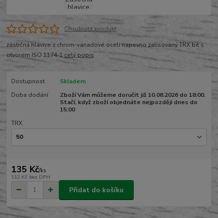
Ohodnotit produkt
zástrčná hlavice z chrom-vanadové oceli napevno zalisovaný TRX bit s
otvorem ISO 1174-1
celý popis
Dostupnost
Skladem
Doba dodání
Zboží Vám můžeme doručit již 10.08.2026 do 18:00.
Stačí, když zboží objednáte nejpozději dnes do
15:00
TRX
135 Kč
/
ks
112 Kč
bez DPH
Přidat do košíku