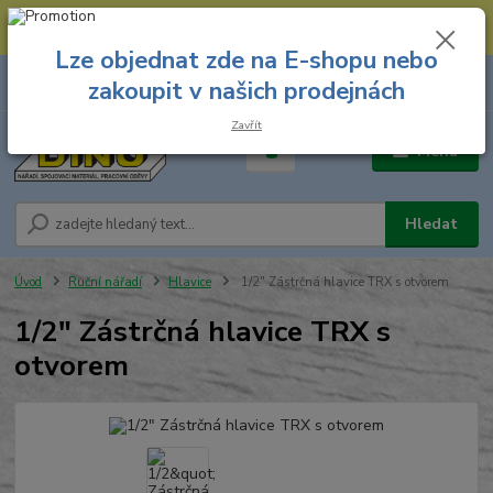
--- Spojovací materiál: 774 431 045 --- Prodejna nářadí: 731 449 423 --
- Pracovní oděvy Stružnice: 731 449 425 ---
Lze objednat zde na E-shopu nebo
0
ks
731 449 423
zakoupit v našich prodejnách
za
0,00 Kč
8.00 hod. - 16.00 hod.
Zavřít
Menu
Hledat
Úvod
Ruční nářadí
Hlavice
1/2" Zástrčná hlavice TRX s otvorem
1/2" Zástrčná hlavice TRX s
otvorem