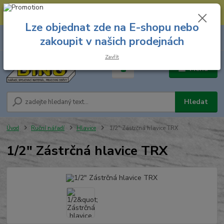
--- Spojovací materiál: 774 431 045 --- Prodejna nářadí: 731 449 423 --
- Pracovní oděvy Stružnice: 731 449 425 ---
Lze objednat zde na E-shopu nebo
0
ks
731 449 423
zakoupit v našich prodejnách
za
0,00 Kč
8.00 hod. - 16.00 hod.
Zavřít
Menu
Hledat
Úvod
Ruční nářadí
Hlavice
1/2" Zástrčná hlavice TRX
1/2" Zástrčná hlavice TRX