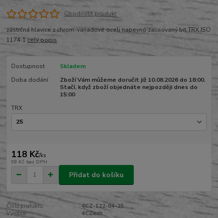
Ohodnotit produkt
zástrčná hlavice z chrom-vanadové oceli napevno zalisovaný bit TRX ISO
1174-1
celý popis
Dostupnost
Skladem
Doba dodání
Zboží Vám můžeme doručit již 10.08.2026 do 18:00.
Stačí, když zboží objednáte nejpozději dnes do
15:00
TRX
118 Kč
/
ks
98 Kč
bez DPH
Přidat do košíku
Číslo produktu:
4CZ-122-04-25
Výrobce:
4CZech