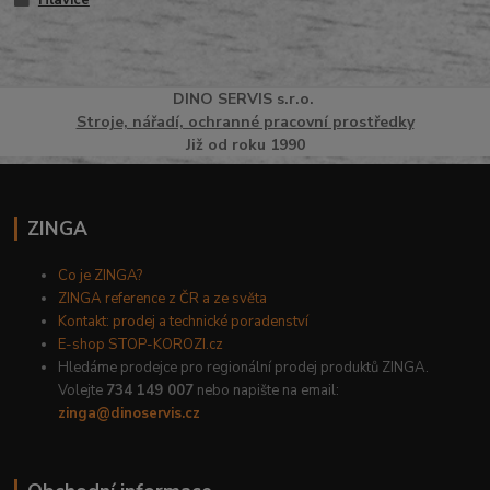
Hlavice
DINO
SERVI
S
s.r.o.
Stroje, nářadí, ochranné pracovní prostředky
Již od roku 1990
ZINGA
Co je ZINGA?
ZINGA reference z ČR a ze světa
Kontakt: prodej a technické poradenství
E-shop STOP-KOROZI.cz
Hledáme prodejce pro regionální prodej produktů ZINGA.
Volejte
734 149 007
nebo napište na email:
zinga@dinoservis.cz