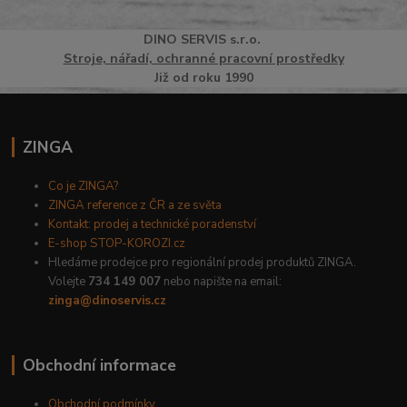
DINO
SERVI
S
s.r.o.
Stroje, nářadí, ochranné pracovní prostředky
Již od roku 1990
ZINGA
Co je ZINGA?
ZINGA reference z ČR a ze světa
Kontakt: prodej a technické poradenství
E-shop STOP-KOROZI.cz
Hledáme prodejce pro regionální prodej produktů ZINGA.
Volejte
734 149 007
nebo napište na email:
zinga@dinoservis.cz
Obchodní informace
Obchodní podmínky