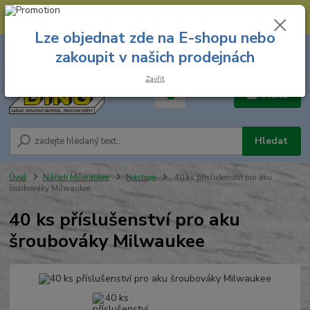
--- Spojovací materiál: 774 431 045 --- Prodejna nářadí: 731 449 423 --
- Pracovní oděvy Stružnice: 731 449 425 ---
Lze objednat zde na E-shopu nebo
0
ks
731 449 423
zakoupit v našich prodejnách
za
0,00 Kč
8.00 hod. - 16.00 hod.
Zavřít
Menu
Hledat
Úvod
Nářadí Milwaukee
Nástroje
40 ks příslušenství pro aku
šroubováky Milwaukee
40 ks příslušenství pro aku
šroubováky Milwaukee