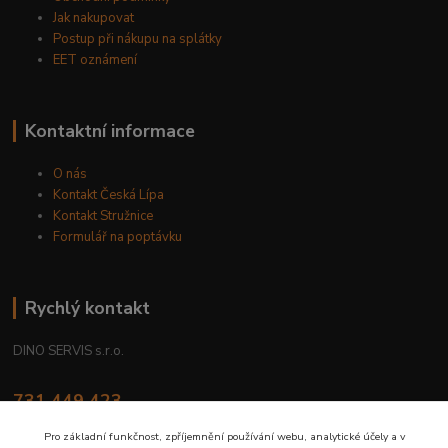
Jak nakupovat
Postup při nákupu na splátky
EET oznámení
Kontaktní informace
O nás
Kontakt Česká Lípa
Kontakt Stružnice
Formulář na poptávku
Rychlý kontakt
DINO SERVIS s.r.o.
731 449 423
8.00 hod. - 16.00 hod.
Pro základní funkčnost, zpříjemnění používání webu, analytické účely a v