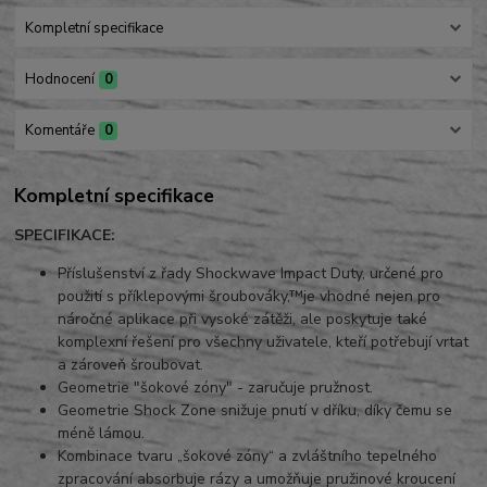
Kompletní specifikace
Hodnocení
0
Komentáře
0
Kompletní specifikace
SPECIFIKACE:
Příslušenství z řady Shockwave Impact Duty, určené pro
použití s příklepovými šroubováky,™je vhodné nejen pro
náročné aplikace při vysoké zátěži, ale poskytuje také
komplexní řešení pro všechny uživatele, kteří potřebují vrtat
a zároveň šroubovat.
Geometrie "šokové zóny" - zaručuje pružnost.
Geometrie Shock Zone snižuje pnutí v dříku, díky čemu se
méně lámou.
Kombinace tvaru „šokové zóny“ a zvláštního tepelného
zpracování absorbuje rázy a umožňuje pružinové kroucení