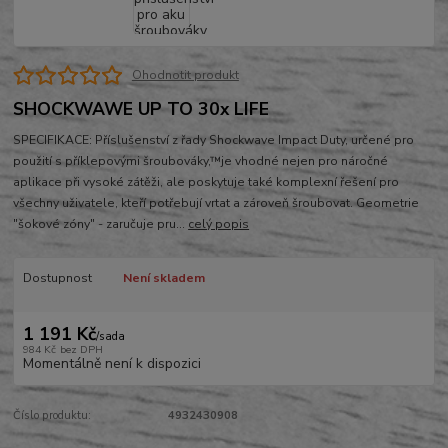
Ohodnotit produkt
SHOCKWAWE UP TO 30x LIFE
SPECIFIKACE: Příslušenství z řady Shockwave Impact Duty, určené pro
použití s příklepovými šroubováky,™je vhodné nejen pro náročné
aplikace při vysoké zátěži, ale poskytuje také komplexní řešení pro
všechny uživatele, kteří potřebují vrtat a zároveň šroubovat. Geometrie
"šokové zóny" - zaručuje pru...
celý popis
Dostupnost
Není skladem
1 191 Kč
/
sada
984 Kč
bez DPH
Momentálně není k dispozici
Číslo produktu:
4932430908