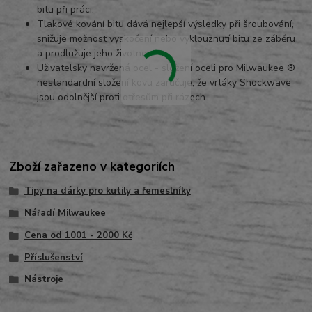
bitu při práci.
Tlakové kování bitu dává nejlepší výsledky při šroubování,
snižuje možnost vyskočení nebo vyklouznutí bitu ze záběru
a prodlužuje jeho životnost.
Uživatelsky navržená ocel - složení oceli pro Milwaukee ®
nestandardní složení kovu zaručuje, že vrtáky Shockwave
jsou odolnější proti otřesům při rázech.
Zboží zařazeno v kategoriích
Tipy na dárky pro kutily a řemeslníky
Nářadí Milwaukee
Cena od 1001 - 2000 Kč
Příslušenství
Nástroje