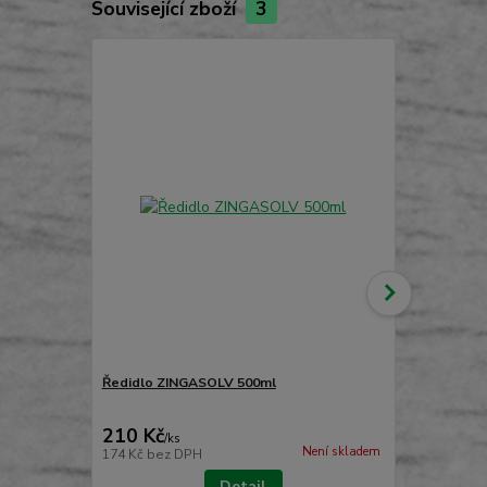
Související zboží
3
TOP produkt
Ředidlo ZINGASOLV 500ml
Plastové m
210 Kč
19 Kč
/
ks
/
ks
Není skladem
174 Kč
bez DPH
16 Kč
bez D
Detail