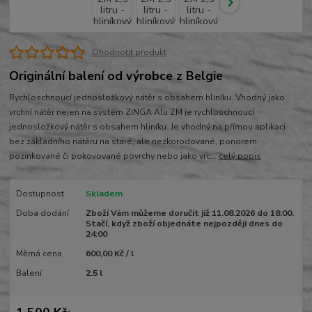
Ohodnotit produkt
Originální balení od výrobce z Belgie
Rychloschnoucí jednosložkový nátěr s obsahem hliníku. Vhodný jako
vrchní nátěr nejen na systém ZINGA Alu ZM je rychloschnoucí
jednosložkový nátěr s obsahem hliníku. Je vhodný na přímou aplikaci
bez základního nátěru na staré, ale nezkorodované, ponorem
pozinkované či pokovované povrchy nebo jako vrc...
celý popis
Dostupnost
Skladem
Doba dodání
Zboží Vám můžeme doručit již 11.08.2026 do 18:00.
Stačí, když zboží objednáte nejpozději dnes do
24:00
Měrná cena
600,00 Kč / l
Balení
2.5 l