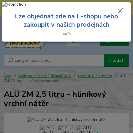
--- Spojovací materiál: 774 431 045 --- Prodejna nářadí: 731 449 423 --
- Pracovní oděvy Stružnice: 731 449 425 ---
Lze objednat zde na E-shopu nebo
0
ks
731 449 423
zakoupit v našich prodejnách
za
0,00 Kč
8.00 hod. - 16.00 hod.
Zavřít
Menu
Hledat
Úvod
Antikorozní nátěry ZINGAMETALL
Nátěr ALU ZM (hliník)
ALU
ZM 2,5 litru - hliníkový vrchní nátěr
ALU ZM 2,5 litru - hliníkový
vrchní nátěr