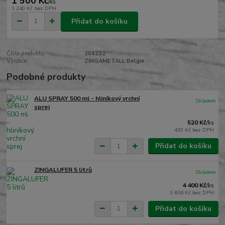
1 500 Kč
/
ks
1 240 Kč
bez DPH
Přidat do košíku
Číslo produktu:
204232
Výrobce:
ZINGAMETALL Belgie
Podobné produkty
ALU SPRAY 500 ml - hliníkový vrchní
Skladem
sprej
520 Kč
/
ks
430 Kč
bez DPH
Přidat do košíku
ZINGALUFER 5 litrů
Skladem
4 400 Kč
/
ks
3 636 Kč
bez DPH
Přidat do košíku