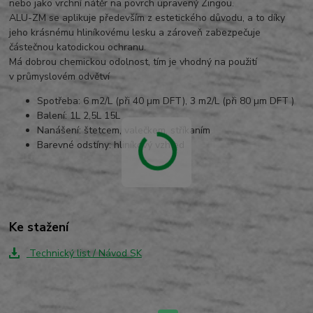
nebo jako vrchní nátěr na povrch upravený Zingou.
ALU-ZM se aplikuje především z estetického důvodu, a to díky
jeho krásnému hliníkovému lesku a zároveň zabezpečuje
částečnou katodickou ochranu.
Má dobrou chemickou odolnost, tím je vhodný na použití
v průmyslovém odvětví
Spotřeba: 6 m2/L (při 40 µm DFT), 3 m2/L (při 80 µm DFT )
Balení: 1L 2,5L 15L
Nanášení: štetcem, valečkem, stříkaním
Barevné odstíny: hliníkový vzhled
Ke stažení
Technický list / Návod SK