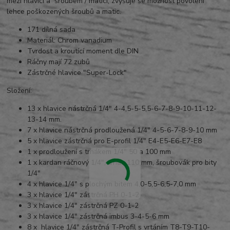
mezi hlavicí a šroubem / maticí, zvyšuje se možnost povolení
lehce poškozených šroubů a matic.
171 dílná sada
Materiál: Chrom vanadium
Tvrdost a kroutící moment dle DIN
Ráčny mají 72 zubů
Zástrčné hlavice "Super-Lock"
Složení:
13 x hlavice nástrčná 1/4" 4-4,5-5-5,5-6-7-8-9-10-11-12-
13-14 mm.
7 x hlavice nástrčná prodloužená 1/4" 4-5-6-7-8-9-10 mm
5 x hlavice zástrčná pro E-profil 1/4" E4-E5-E6-E7-E8
1 x prodloužení s trhákem 1/4" 50 a 100 mm
1 x kardan ráčnový 1/4", trhák 110 mm, šroubovák pro bity
1/4"
4 x hlavice 1/4" s plochým bitem 4,0-5,5-6,5-7,0 mm
3 x hlavice 1/4" zástrčná PH 0-1-2
3 x hlavice 1/4" zástrčná PZ 0-1-2
3 x hlavice 1/4" zástrčná imbus 3-4-5-6 mm
8 x hlavice 1/4" zástrčná T-Profil s vrtáním T8-T9-T10-