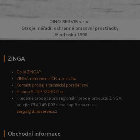
DINO
SERVI
S
s.r.o.
Stroje, nářadí, ochranné pracovní prostředky
Již od roku 1990
ZINGA
Co je ZINGA?
ZINGA reference z ČR a ze světa
Kontakt: prodej a technické poradenství
E-shop STOP-KOROZI.cz
Hledáme prodejce pro regionální prodej produktů ZINGA.
Volejte
734 149 007
nebo napište na email:
zinga@dinoservis.cz
Obchodní informace