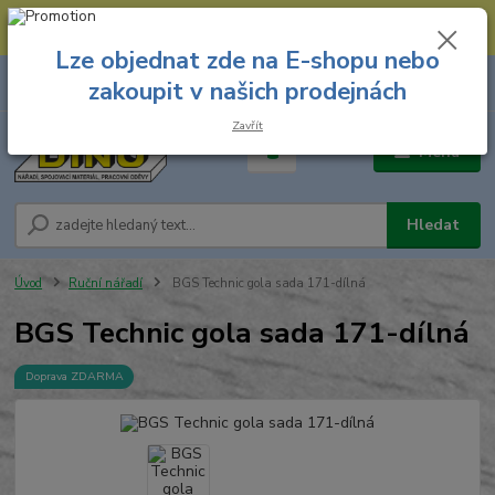
--- Spojovací materiál: 774 431 045 --- Prodejna nářadí: 731 449 423 --
- Pracovní oděvy Stružnice: 731 449 425 ---
Lze objednat zde na E-shopu nebo
0
ks
731 449 423
zakoupit v našich prodejnách
za
0,00 Kč
8.00 hod. - 16.00 hod.
Zavřít
Menu
Hledat
Úvod
Ruční nářadí
BGS Technic gola sada 171-dílná
BGS Technic gola sada 171-dílná
Doprava ZDARMA