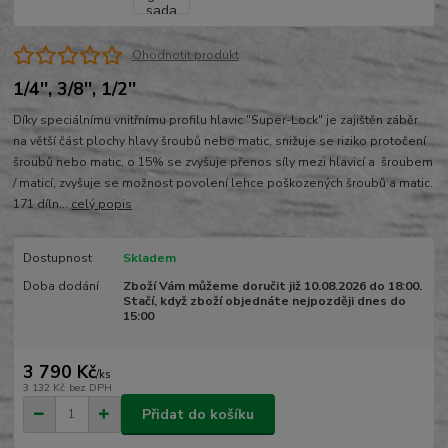
Ohodnotit produkt
1/4'', 3/8'', 1/2''
Díky speciálnímu vnitřnímu profilu hlavic "Super-Lock" je zajištěn záběr
na větší část plochy hlavy šroubů nebo matic, snižuje se riziko protočení
šroubů nebo matic, o 15% se zvyšuje přenos síly mezi hlavicí a šroubem
/ maticí, zvyšuje se možnost povolení lehce poškozených šroubů a matic.
171 díln...
celý popis
Dostupnost
Skladem
Doba dodání
Zboží Vám můžeme doručit již 10.08.2026 do 18:00.
Stačí, když zboží objednáte nejpozději dnes do
15:00
3 790 Kč
/
ks
3 132 Kč
bez DPH
Přidat do košíku