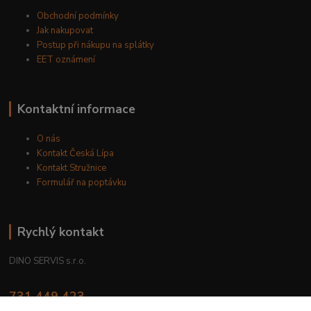
Obchodní podmínky
Jak nakupovat
Postup při nákupu na splátky
EET oznámení
Kontaktní informace
O nás
Kontakt Česká Lípa
Kontakt Stružnice
Formulář na poptávku
Rychlý kontakt
DINO SERVIS s.r.o.
731 449 423
8.00 hod. - 16.00 hod.