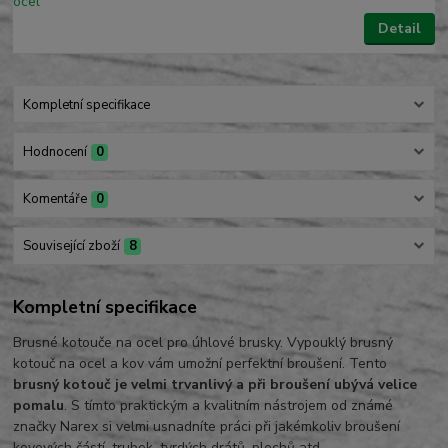
Detail
Kompletní specifikace
Hodnocení
0
Komentáře
0
Související zboží
8
Kompletní specifikace
Brusné kotouče na ocel pro úhlové brusky. Vypouklý brusný
kotouč na ocel a kov vám umožní perfektní broušení. Tento
brusný kotouč je velmi trvanlivý a při broušení ubývá velice
pomalu
. S tímto praktickým a kvalitním nástrojem od známé
značky Narex si velmi usnadníte práci při jakémkoliv broušení
kovových částí, trubek, tvrdých drátů, plechů atd.