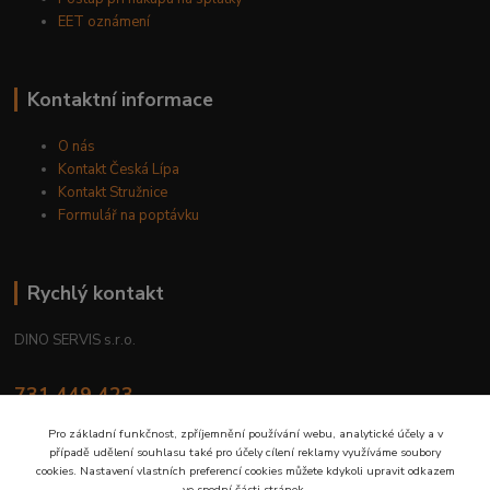
EET oznámení
Kontaktní informace
O nás
Kontakt Česká Lípa
Kontakt Stružnice
Formulář na poptávku
Rychlý kontakt
DINO SERVIS s.r.o.
731 449 423
8.00 hod. - 16.00 hod.
Pro základní funkčnost, zpříjemnění používání webu, analytické účely a v
případě udělení souhlasu také pro účely cílení reklamy využíváme soubory
prodejna@dinoservis.cz
cookies. Nastavení vlastních preferencí cookies můžete kdykoli upravit odkazem
ve spodní části stránek.