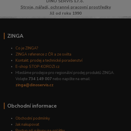
DINO
SERVI
S
s.r.o.
Stroje, nářadí, ochranné pracovní prostředky
Již od roku 1990
ZINGA
Co je ZINGA?
ZINGA reference z ČR a ze světa
Kontakt: prodej a technické poradenství
E-shop STOP-KOROZI.cz
Hledáme prodejce pro regionální prodej produktů ZINGA.
Volejte
734 149 007
nebo napište na email:
zinga@dinoservis.cz
Obchodní informace
Obchodní podmínky
Jak nakupovat
Postup při nákupu na splátky