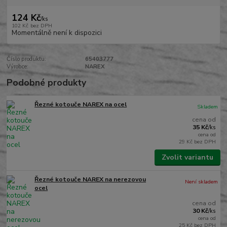
124 Kč
/
ks
102 Kč
bez DPH
Momentálně není k dispozici
Číslo produktu:
65403777
Výrobce:
NAREX
Podobné produkty
Řezné kotouče NAREX na ocel
Skladem
cena od
35 Kč
/
ks
cena od
29 Kč
bez DPH
Zvolit variantu
Řezné kotouče NAREX na nerezovou
Není skladem
ocel
cena od
30 Kč
/
ks
cena od
25 Kč
bez DPH