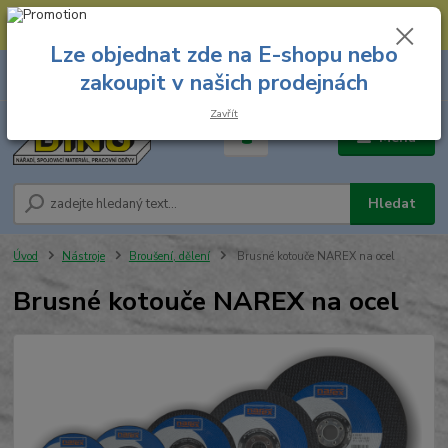
--- Spojovací materiál: 774 431 045 --- Prodejna nářadí: 731 449 423 --
- Pracovní oděvy Stružnice: 731 449 425 ---
Lze objednat zde na E-shopu nebo
0
ks
731 449 423
zakoupit v našich prodejnách
za
0,00 Kč
8.00 hod. - 16.00 hod.
Zavřít
Menu
Hledat
Úvod
Nástroje
Broušení, dělení
Brusné kotouče NAREX na ocel
Brusné kotouče NAREX na ocel