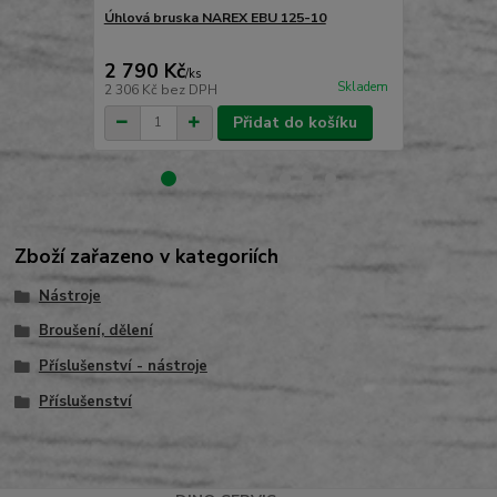
Úhlová bruska NAREX EBU 125-10
Úhlová brus
2 790 Kč
3 590 Kč
/
ks
Skladem
2 306 Kč
bez DPH
2 967 Kč
bez
Přidat do košíku
Zboží zařazeno v kategoriích
Nástroje
Broušení, dělení
Příslušenství - nástroje
Příslušenství