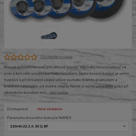
Ohodnotit produkt
Brusné kotouče na ocel pro úhlové brusky. Vypouklý brusný kotouč na
ocel a kov vám umožní perfektní broušení. Tento brusný kotouč je velmi
trvanlivý a při broušení ubývá velice pomalu. S tímto praktickým a
kvalitním nástrojem od známé značky Narex si velmi usnadníte práci při
jakémkoliv broušení kov...
celý popis
Dostupnost
Není skladem
Parametry brusného kotouče NAREX