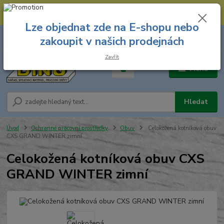
--- Spojovací materiál: 774 431 045 --- Prodejna nářadí: 731 449 423 --
- Pracovní oděvy Stružnice: 731 449 425 ---
Lze objednat zde na E-shopu nebo
0
ks
731 449 423
zakoupit v našich prodejnách
za
0,00 Kč
8.00 hod. - 16.00 hod.
Zavřít
Menu
Hledat
Úvod
Ochranné pracovní prostředky
Obuv
Celokožená kotníková obuv
CXS GRAND WINTER zimní
Celokožená kotníková obuv CXS
GRAND WINTER zimní