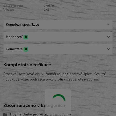
Číslo produktu:
0705-9
Výrobce:
CXS
Kompletní specifikace
Hodnocení
0
Komentáře
0
Kompletní specifikace
Pracovní kotníková obuv (farmářka) bez ocelové špice. Kvalitní
nubuková kůže, podrážka pryž, protiskluzová, olejivzdorná.
Zboží zařazeno v kategoriích
Tipy na dárky pro kutily a řemeslníky