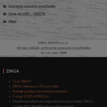
Ochranné pracovní prostředky
Cena od 1001 - 2000 Kč
Obuv
DINO
SERVI
S
s.r.o.
Stroje, nářadí, ochranné pracovní prostředky
Již od roku 1990
ZINGA
Co je ZINGA?
ZINGA reference z ČR a ze světa
Kontakt: prodej a technické poradenství
E-shop STOP-KOROZI.cz
Hledáme prodejce pro regionální prodej produktů ZINGA.
Volejte
734 149 007
nebo napište na email: