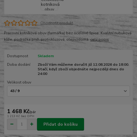
Ohodnotit produkt
Pracovní kotníková obuv (farmářka) bez ocelové špice. Kvalitní nubuková
kůže, podrážka pryž, protiskluzová, olejivzdorná.
celý popis
Dostupnost
Skladem
Doba dodání
Zboží Vám můžeme doručit již 12.08.2026 do 18:00.
Stačí, když zboží objednáte nejpozději dnes do
24:00
Velikost obuv
1 468 Kč
/
pár
1 213 Kč
bez DPH
Přidat do košíku