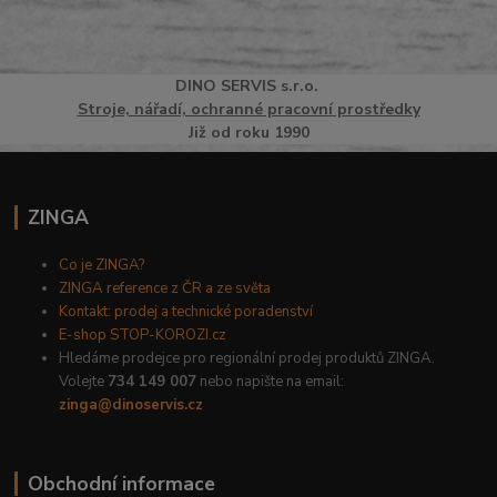
DINO
SERVI
S
s.r.o.
Stroje, nářadí, ochranné pracovní prostředky
Již od roku 1990
ZINGA
Co je ZINGA?
ZINGA reference z ČR a ze světa
Kontakt: prodej a technické poradenství
E-shop STOP-KOROZI.cz
Hledáme prodejce pro regionální prodej produktů ZINGA.
Volejte
734 149 007
nebo napište na email:
zinga@dinoservis.cz
Obchodní informace