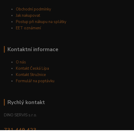
Obchodní podmínky
Jak nakupovat
Postup při nákupu na splátky
EET oznámení
Kontaktní informace
O nás
Kontakt Česká Lípa
Kontakt Stružnice
Formulář na poptávku
Rychlý kontakt
DINO SERVIS s.r.o.
731 449 423