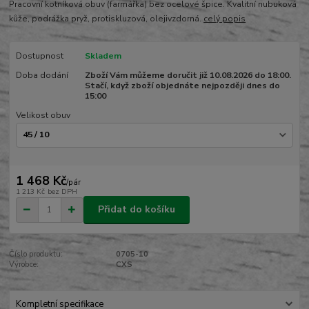
Pracovní kotníková obuv (farmářka) bez ocelové špice. Kvalitní nubuková
kůže, podrážka pryž, protiskluzová, olejivzdorná.
celý popis
Dostupnost
Skladem
Doba dodání
Zboží Vám můžeme doručit již 10.08.2026 do 18:00.
Stačí, když zboží objednáte nejpozději dnes do
15:00
Velikost obuv
1 468 Kč
/
pár
1 213 Kč
bez DPH
Přidat do košíku
Číslo produktu:
0705-10
Výrobce:
CXS
Kompletní specifikace